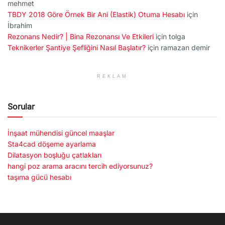
mehmet
TBDY 2018 Göre Örnek Bir Ani (Elastik) Otuma Hesabı
için
İbrahim
Rezonans Nedir? | Bina Rezonansı Ve Etkileri
için
tolga
Teknikerler Şantiye Şefliğini Nasıl Başlatır?
için
ramazan demir
REKLAM
Sorular
İnşaat mühendisi güncel maaşlar
Sta4cad döşeme ayarlama
Dilatasyon boşluğu çatlakları
hangi poz arama aracını tercih ediyorsunuz?
taşıma gücü hesabı