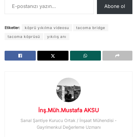
Abone ol
Etiketler:
köprü yıkılma videosu
tacoma bridge
tacoma köprüsü
yıkılış anı
İnş.Müh.Mustafa AKSU
Sanal Şantiye Kurucu Ortak / İnşaat Mühendisi -
Gayrimenkul Değerleme Uzmanı