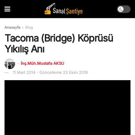
Anasayfa
Blog
Tacoma (Bridge) Köprüsü
Yıkılış Anı
-
İnş.Müh.Mustafa AKSU
11 Mart 2014 - Güncelleme 23 Ekim 2019