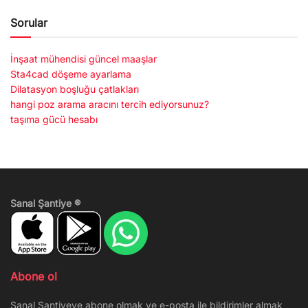
Sorular
İnşaat mühendisi güncel maaşlar
Sta4cad döşeme ayarlama
Dilatasyon boşluğu çatlakları
hangi poz arama aracını tercih ediyorsunuz?
taşıma gücü hesabı
Sanal Şantiye ®
Abone ol
Sanal Şantiyeye abone olmak ve e-posta ile bildirimler almak