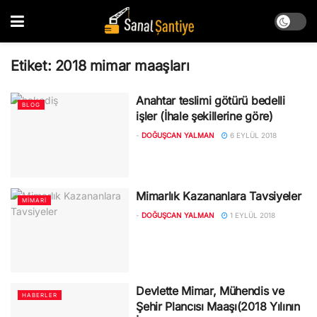
Etiket:
2018 mimar maaşları
Anahtar teslimi götürü bedelli
BLOG
işler (İhale şekillerine göre)
-
DOĞUŞCAN YALMAN
6 EYLÜL 2018
Mimarlık Kazananlara Tavsiyeler
MIMARI
-
DOĞUŞCAN YALMAN
1 EYLÜL 2018
Devlette Mimar, Mühendis ve
HABERLER
Şehir Plancısı Maaşı(2018 Yılının