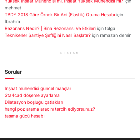
Yüksek İnşaat Mühendisi mi, İnşaat Yüksek Mühendisi mi?
için
mehmet
TBDY 2018 Göre Örnek Bir Ani (Elastik) Otuma Hesabı
için
İbrahim
Rezonans Nedir? | Bina Rezonansı Ve Etkileri
için
tolga
Teknikerler Şantiye Şefliğini Nasıl Başlatır?
için
ramazan demir
REKLAM
Sorular
İnşaat mühendisi güncel maaşlar
Sta4cad döşeme ayarlama
Dilatasyon boşluğu çatlakları
hangi poz arama aracını tercih ediyorsunuz?
taşıma gücü hesabı