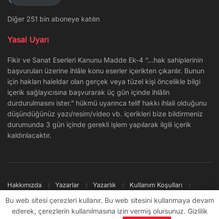
Diğer 251 bin aboneye katılın
Yasal Uyarı
Fikir ve Sanat Eserleri Kanunu Madde Ek-4 “…hak sahiplerinin
başvuruları üzerine ihlâle konu eserler içerikten çıkarılır. Bunun
için hakları haleldar olan gerçek veya tüzel kişi öncelikle bilgi
içerik sağlayıcısına başvurarak üç gün içinde ihlâlin
durdurulmasını ister.” hükmü uyarınca telif hakkı ihlali olduğunu
düşündüğünüz yazı/resim/video vb. içerikleri bize bildirmeniz
durumunda 3 gün içinde gerekli işlem yapılarak ilgili içerik
kaldırılacaktır.
Hakkımızda
Yazarlar
Yazarlık
Kullanım Koşulları
Gizlilik Politikası
Reklam
Şikayet/İletişim
Site Haritası
Bu web sitesi çerezleri kullanır. Bu web sitesini kullanmaya devam
ederek, çerezlerin kullanılmasına izin vermiş olursunuz. Gizlilik
© 2009 - ∞ Sanal Şantiye