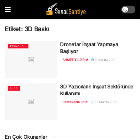
Etiket:
3D Baskı
Drone’lar İnşaat Yapmaya
TEKNOLOJI
Başlıyor
-
AHMET YILDIRIM
7 KASIM 2022
3D Yazıcıların İnşaat Sektöründe
BLOG
Kullanımı
-
RAMAZANNIPEK
27 MAYIS 2021
En Çok Okunanlar