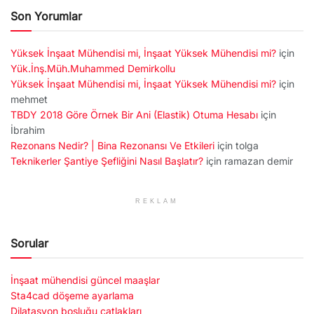
Son Yorumlar
Yüksek İnşaat Mühendisi mi, İnşaat Yüksek Mühendisi mi?
için
Yük.İnş.Müh.Muhammed Demirkollu
Yüksek İnşaat Mühendisi mi, İnşaat Yüksek Mühendisi mi?
için
mehmet
TBDY 2018 Göre Örnek Bir Ani (Elastik) Otuma Hesabı
için
İbrahim
Rezonans Nedir? | Bina Rezonansı Ve Etkileri
için
tolga
Teknikerler Şantiye Şefliğini Nasıl Başlatır?
için
ramazan demir
REKLAM
Sorular
İnşaat mühendisi güncel maaşlar
Sta4cad döşeme ayarlama
Dilatasyon boşluğu çatlakları