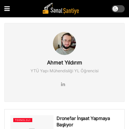
Ahmet Yıldırım
YTÜ Yapı Mühendisliği YL Öğrencisi
Drone’lar İnşaat Yapmaya
TEKNOLOJI
Başlıyor