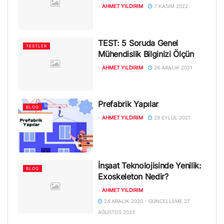
-
AHMET YILDIRIM
7 KASIM 2022
TEST: 5 Soruda Genel
TESTLER
Mühendislik Bilginizi Ölçün
-
AHMET YILDIRIM
26 ARALIK 2021
Prefabrik Yapılar
BLOG
-
AHMET YILDIRIM
29 EYLÜL 2021
İnşaat Teknolojisinde Yenilik:
BLOG
Exoskeleton Nedir?
-
AHMET YILDIRIM
24 ARALIK 2020 - GÜNCELLEME 27
AĞUSTOS 2022