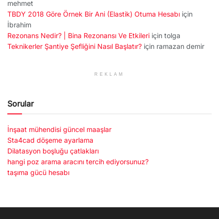
mehmet
TBDY 2018 Göre Örnek Bir Ani (Elastik) Otuma Hesabı
için
İbrahim
Rezonans Nedir? | Bina Rezonansı Ve Etkileri
için
tolga
Teknikerler Şantiye Şefliğini Nasıl Başlatır?
için
ramazan demir
REKLAM
Sorular
İnşaat mühendisi güncel maaşlar
Sta4cad döşeme ayarlama
Dilatasyon boşluğu çatlakları
hangi poz arama aracını tercih ediyorsunuz?
taşıma gücü hesabı