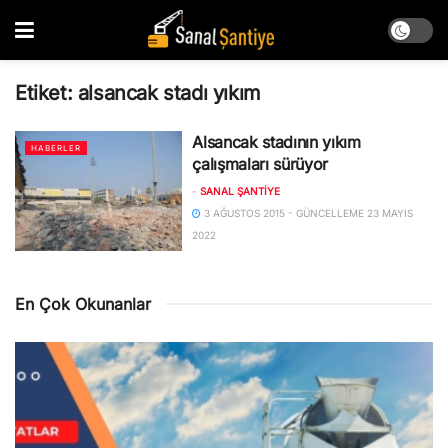
Etiket:
alsancak stadı yıkım
Alsancak stadının yıkım
HABERLER
çalışmaları sürüyor
-
SANAL ŞANTIYE
3 AĞUSTOS 2015 - GÜNCELLEME 23 MAYIS
2022
En Çok Okunanlar