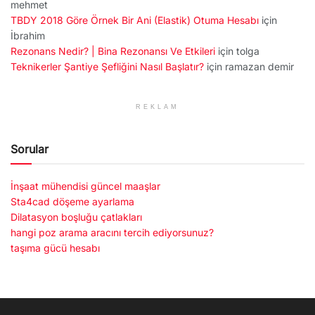
mehmet
TBDY 2018 Göre Örnek Bir Ani (Elastik) Otuma Hesabı
için
İbrahim
Rezonans Nedir? | Bina Rezonansı Ve Etkileri
için
tolga
Teknikerler Şantiye Şefliğini Nasıl Başlatır?
için
ramazan demir
REKLAM
Sorular
İnşaat mühendisi güncel maaşlar
Sta4cad döşeme ayarlama
Dilatasyon boşluğu çatlakları
hangi poz arama aracını tercih ediyorsunuz?
taşıma gücü hesabı