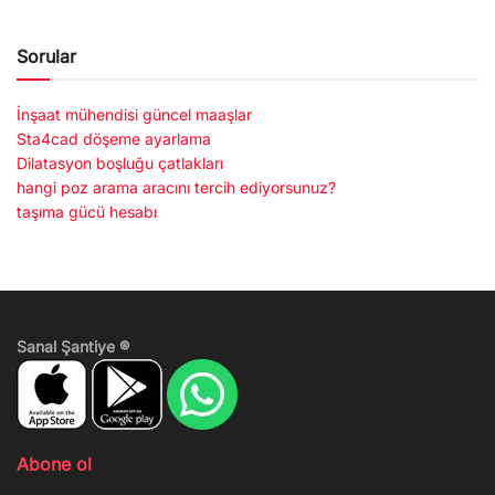
Sorular
İnşaat mühendisi güncel maaşlar
Sta4cad döşeme ayarlama
Dilatasyon boşluğu çatlakları
hangi poz arama aracını tercih ediyorsunuz?
taşıma gücü hesabı
Sanal Şantiye ®
Abone ol