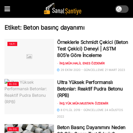
Etiket:
Beton basınç dayanımı
Örneklerle Schmidt Çekici (Beton
YAPI
Test Çekici) Deneyi | ASTM
805’e Göre İnceleme
-
İNŞ.MÜH.HALIL ENES ÖZDEMIR
29 EKIM 2020 - GÜNCELLEME 21 MART 2023
Ultra Yüksek Performanslı
BLOG
Betonlar: Reaktif Pudra Betonu
(RPB)
-
İNŞ.YÜK.MÜH.MUSTAFA ÖZDEMIR
8 EYLÜL 2019 - GÜNCELLEME 24 AĞUSTOS
2022
Beton Basınç Dayanımını Neden
BLOG