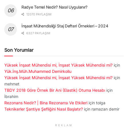
Radye Temel Nedir? Nasıl Uygulanır?
12070 PAYLAŞIM
İnşaat Mühendisliği Staj Defteri Örnekleri – 2024
6327 PAYLAŞIM
Son Yorumlar
Yüksek İnşaat Mühendisi mi, İnşaat Yüksek Mühendisi mi?
için
Yük.İnş.Müh.Muhammed Demirkollu
Yüksek İnşaat Mühendisi mi, İnşaat Yüksek Mühendisi mi?
için
mehmet
TBDY 2018 Göre Örnek Bir Ani (Elastik) Otuma Hesabı
için
İbrahim
Rezonans Nedir? | Bina Rezonansı Ve Etkileri
için
tolga
Teknikerler Şantiye Şefliğini Nasıl Başlatır?
için
ramazan demir
REKLAM