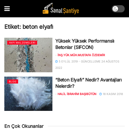
Etiket:
beton elyafı
Yüksek Yüksek Performanslı
YAPI MALZEMELERI
Betonlar (SIFCON)
-
İNŞ.YÜK.MÜH.MUSTAFA ÖZDEMIR
5 EYLÜL 2019 - GÜNCELLEME 24 AĞUSTOS
2022
“Beton Elyafı” Nedir? Avantajları
BLOG
Nelerdir?
-
HALIL İBRAHIM BAŞIBÜTÜN
18 KASIM 2018
En Çok Okunanlar