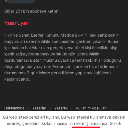
Diğer 251 bin aboneye katılın
Yasal Uyarı
Fikir ve Sanat Eserleri Kanunu Madde Ek-4 “…hak sahiplerinin
başvuruları üzerine ihlâle konu eserler içerikten çıkarılır. Bunun
için hakları haleldar olan gerçek veya tüzel kişi öncelikle bilgi
içerik sağlayıcısına başvurarak üç gün içinde ihlâlin
durdurulmasını ister.” hükmü uyarınca telif hakkı ihlali olduğunu
düşündüğünüz yazı/resim/video vb. içerikleri bize bildirmeniz
durumunda 3 gün içinde gerekli işlem yapılarak ilgili içerik
kaldırılacaktır.
Hakkımızda
Yazarlar
Yazarlık
Kullanım Koşulları
Gizlilik Politikası
Reklam
Şikayet/İletişim
Site Haritası
Bu web sitesi çerezleri kullanır. Bu web sitesini kullanmaya devam
ederek, çerezlerin kullanılmasına izin vermiş olursunuz. Gizlilik
© 2009 - ∞ Sanal Şantiye