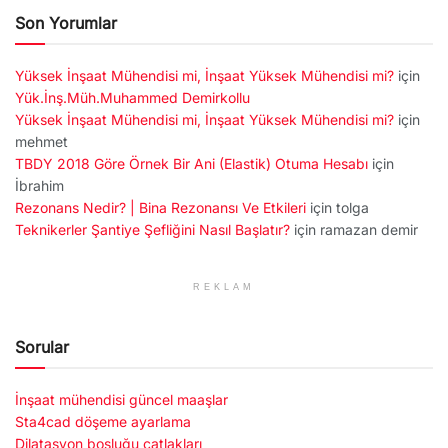
Son Yorumlar
Yüksek İnşaat Mühendisi mi, İnşaat Yüksek Mühendisi mi?
için
Yük.İnş.Müh.Muhammed Demirkollu
Yüksek İnşaat Mühendisi mi, İnşaat Yüksek Mühendisi mi?
için
mehmet
TBDY 2018 Göre Örnek Bir Ani (Elastik) Otuma Hesabı
için
İbrahim
Rezonans Nedir? | Bina Rezonansı Ve Etkileri
için
tolga
Teknikerler Şantiye Şefliğini Nasıl Başlatır?
için
ramazan demir
REKLAM
Sorular
İnşaat mühendisi güncel maaşlar
Sta4cad döşeme ayarlama
Dilatasyon boşluğu çatlakları