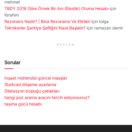
mehmet
TBDY 2018 Göre Örnek Bir Ani (Elastik) Otuma Hesabı
için
İbrahim
Rezonans Nedir? | Bina Rezonansı Ve Etkileri
için
tolga
Teknikerler Şantiye Şefliğini Nasıl Başlatır?
için
ramazan demir
REKLAM
Sorular
İnşaat mühendisi güncel maaşlar
Sta4cad döşeme ayarlama
Dilatasyon boşluğu çatlakları
hangi poz arama aracını tercih ediyorsunuz?
taşıma gücü hesabı