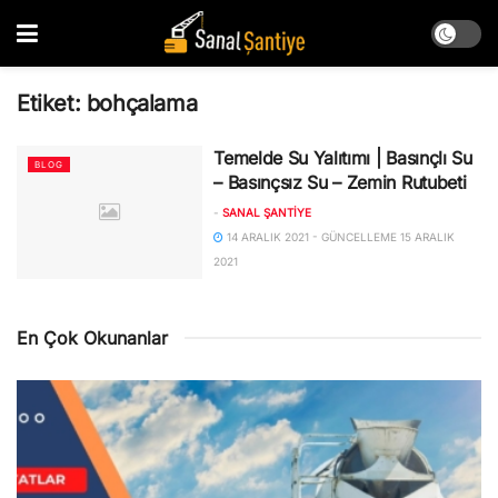
Etiket:
bohçalama
Temelde Su Yalıtımı | Basınçlı Su
BLOG
– Basınçsız Su – Zemin Rutubeti
-
SANAL ŞANTIYE
14 ARALIK 2021 - GÜNCELLEME 15 ARALIK
2021
En Çok Okunanlar