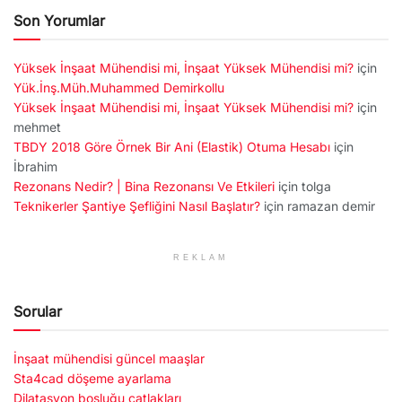
Son Yorumlar
Yüksek İnşaat Mühendisi mi, İnşaat Yüksek Mühendisi mi?
için
Yük.İnş.Müh.Muhammed Demirkollu
Yüksek İnşaat Mühendisi mi, İnşaat Yüksek Mühendisi mi?
için
mehmet
TBDY 2018 Göre Örnek Bir Ani (Elastik) Otuma Hesabı
için
İbrahim
Rezonans Nedir? | Bina Rezonansı Ve Etkileri
için
tolga
Teknikerler Şantiye Şefliğini Nasıl Başlatır?
için
ramazan demir
REKLAM
Sorular
İnşaat mühendisi güncel maaşlar
Sta4cad döşeme ayarlama
Dilatasyon boşluğu çatlakları