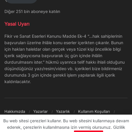
Diğer 251 bin aboneye katılın
Yasal Uyarı
Fikir ve Sanat Eserleri Kanunu Madde Ek-4 “…hak sahiplerinin
başvuruları üzerine ihlâle konu eserler içerikten çıkarılır. Bunun
için hakları haleldar olan gerçek veya tüzel kişi öncelikle bilgi
içerik sağlayıcısına başvurarak üç gün içinde ihlâlin
durdurulmasını ister.” hükmü uyarınca telif hakkı ihlali olduğunu
düşündüğünüz yazı/resim/video vb. içerikleri bize bildirmeniz
durumunda 3 gün içinde gerekli işlem yapılarak ilgili içerik
kaldırılacaktır.
Hakkımızda
Yazarlar
Yazarlık
Kullanım Koşulları
Gizlilik Politikası
Reklam
Şikayet/İletişim
Site Haritası
Bu web sitesi çerezleri kullanır. Bu web sitesini kullanmaya devam
ederek, çerezlerin kullanılmasına izin vermiş olursunuz. Gizlilik
© 2009 - ∞ Sanal Şantiye