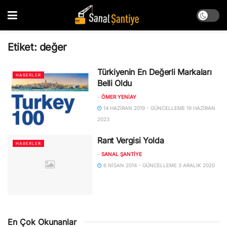
Etiket:
değer
Türkiyenin En Değerli Markaları
HABERLER
Belli Oldu
-
ÖMER YENIAY
14 HAZIRAN 2019 - GÜNCELLEME 19 HAZIRAN
2023
Rant Vergisi Yolda
HABERLER
-
SANAL ŞANTIYE
6 NISAN 2014 - GÜNCELLEME 3 ARALIK 2020
En Çok Okunanlar