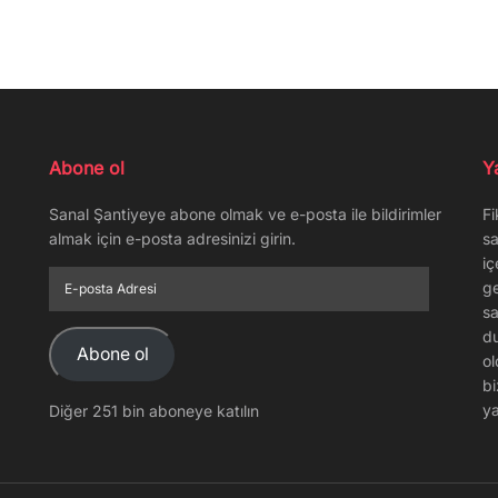
Abone ol
Y
Sanal Şantiyeye abone olmak ve e-posta ile bildirimler
Fi
almak için e-posta adresinizi girin.
sa
iç
E-
ge
posta
sa
Adresi
du
Abone ol
ol
bi
ya
Diğer 251 bin aboneye katılın