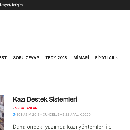
ikayet/İletişim
EST
SORU CEVAP
TBDY 2018
MIMARI
FIYATLAR
Kazı Destek Sistemleri
-
VEDAT ASLAN
30 KASIM 2018 - GÜNCELLEME 22 ARALIK 2020
Daha önceki yazımda kazı yöntemleri ile