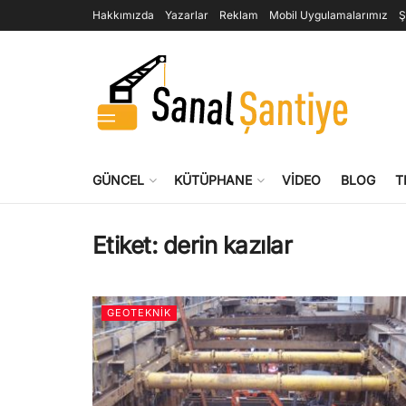
Hakkımızda
Yazarlar
Reklam
Mobil Uygulamalarımız
Ş
GÜNCEL
KÜTÜPHANE
VIDEO
BLOG
T
Etiket:
derin kazılar
GEOTEKNIK