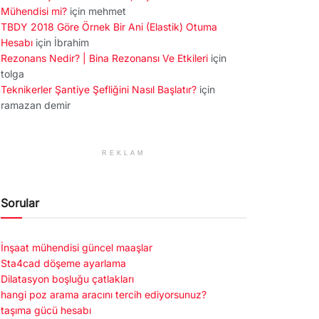
Mühendisi mi?
için
mehmet
TBDY 2018 Göre Örnek Bir Ani (Elastik) Otuma
Hesabı
için
İbrahim
Rezonans Nedir? | Bina Rezonansı Ve Etkileri
için
tolga
Teknikerler Şantiye Şefliğini Nasıl Başlatır?
için
ramazan demir
REKLAM
Sorular
İnşaat mühendisi güncel maaşlar
Sta4cad döşeme ayarlama
Dilatasyon boşluğu çatlakları
hangi poz arama aracını tercih ediyorsunuz?
taşıma gücü hesabı