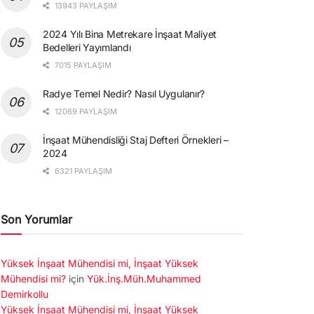
13943 PAYLAŞIM
2024 Yılı Bina Metrekare İnşaat Maliyet
Bedelleri Yayımlandı
7015 PAYLAŞIM
Radye Temel Nedir? Nasıl Uygulanır?
12069 PAYLAŞIM
İnşaat Mühendisliği Staj Defteri Örnekleri –
2024
6321 PAYLAŞIM
Son Yorumlar
Yüksek İnşaat Mühendisi mi, İnşaat Yüksek
Mühendisi mi?
için
Yük.İnş.Müh.Muhammed
Demirkollu
Yüksek İnşaat Mühendisi mi, İnşaat Yüksek