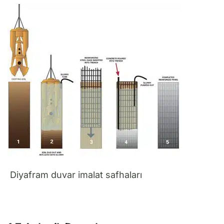
Diyafram duvar imalat safhaları