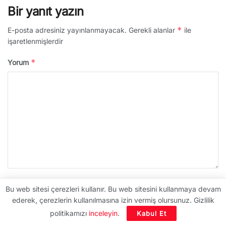
Bir yanıt yazın
*
E-posta adresiniz yayınlanmayacak.
Gerekli alanlar
ile
işaretlenmişlerdir
*
Yorum
*
Ad
Bu web sitesi çerezleri kullanır. Bu web sitesini kullanmaya devam
ederek, çerezlerin kullanılmasına izin vermiş olursunuz. Gizlilik
politikamızı
inceleyin
.
Kabul Et