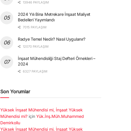
13946 PAYLAŞIM
2024 Yılı Bina Metrekare İnşaat Maliyet
Bedelleri Yayımlandı
7015 PAYLAŞIM
Radye Temel Nedir? Nasıl Uygulanır?
12070 PAYLAŞIM
İnşaat Mühendisliği Staj Defteri Örnekleri –
2024
6327 PAYLAŞIM
Son Yorumlar
Yüksek İnşaat Mühendisi mi, İnşaat Yüksek
Mühendisi mi?
için
Yük.İnş.Müh.Muhammed
Demirkollu
Yüksek İnşaat Mühendisi mi, İnşaat Yüksek