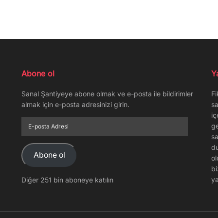
Abone ol
Y
Sanal Şantiyeye abone olmak ve e-posta ile bildirimler
Fi
almak için e-posta adresinizi girin.
sa
iç
E-
ge
posta
sa
Adresi
du
Abone ol
ol
bi
ya
Diğer 251 bin aboneye katılın