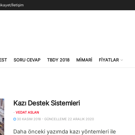
ikayet/İletişim
EST
SORU CEVAP
TBDY 2018
MIMARI
FIYATLAR
Kazı Destek Sistemleri
-
VEDAT ASLAN
30 KASIM 2018 - GÜNCELLEME 22 ARALIK 2020
Daha önceki yazımda kazı yöntemleri ile