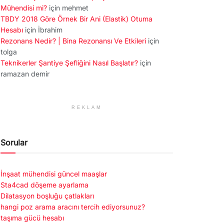
Mühendisi mi?
için
mehmet
TBDY 2018 Göre Örnek Bir Ani (Elastik) Otuma
Hesabı
için
İbrahim
Rezonans Nedir? | Bina Rezonansı Ve Etkileri
için
tolga
Teknikerler Şantiye Şefliğini Nasıl Başlatır?
için
ramazan demir
REKLAM
Sorular
İnşaat mühendisi güncel maaşlar
Sta4cad döşeme ayarlama
Dilatasyon boşluğu çatlakları
hangi poz arama aracını tercih ediyorsunuz?
taşıma gücü hesabı