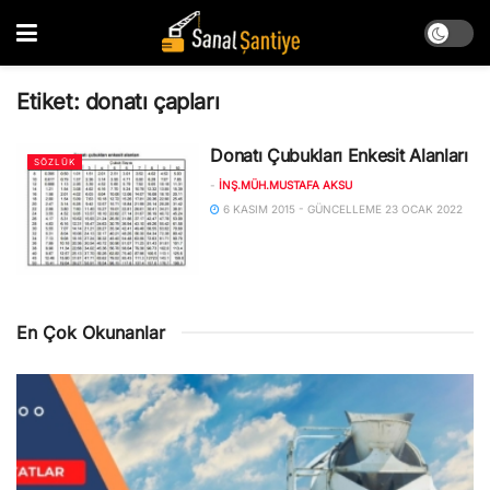
Etiket:
donatı çapları
Donatı Çubukları Enkesit Alanları
SÖZLÜK
-
İNŞ.MÜH.MUSTAFA AKSU
6 KASIM 2015 - GÜNCELLEME 23 OCAK 2022
En Çok Okunanlar