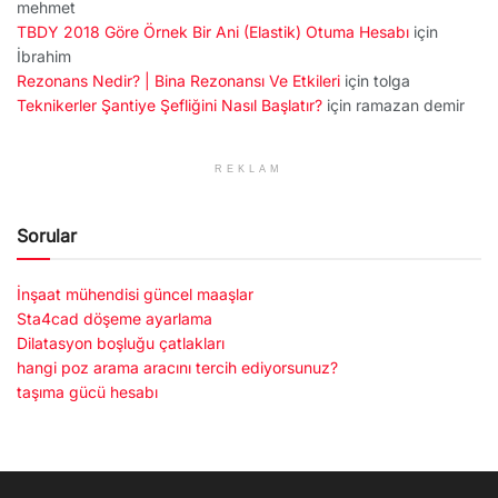
mehmet
TBDY 2018 Göre Örnek Bir Ani (Elastik) Otuma Hesabı
için
İbrahim
Rezonans Nedir? | Bina Rezonansı Ve Etkileri
için
tolga
Teknikerler Şantiye Şefliğini Nasıl Başlatır?
için
ramazan demir
REKLAM
Sorular
İnşaat mühendisi güncel maaşlar
Sta4cad döşeme ayarlama
Dilatasyon boşluğu çatlakları
hangi poz arama aracını tercih ediyorsunuz?
taşıma gücü hesabı