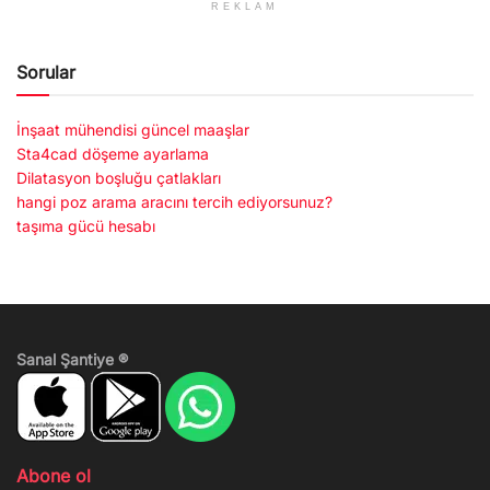
REKLAM
Sorular
İnşaat mühendisi güncel maaşlar
Sta4cad döşeme ayarlama
Dilatasyon boşluğu çatlakları
hangi poz arama aracını tercih ediyorsunuz?
taşıma gücü hesabı
Sanal Şantiye ®
Abone ol