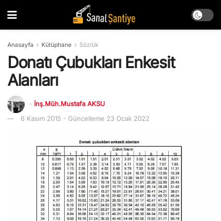
Anasayfa
Kütüphane
Sözlük
Donatı Çubukları Enkesit
Alanları
-
İnş.Müh.Mustafa AKSU
6 Kasım 2015 - Güncelleme 23 Ocak 2022