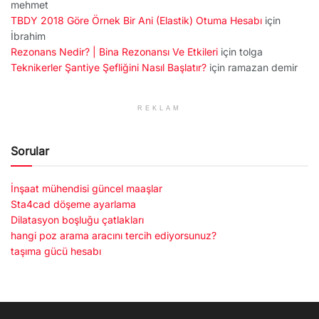
mehmet
TBDY 2018 Göre Örnek Bir Ani (Elastik) Otuma Hesabı
için
İbrahim
Rezonans Nedir? | Bina Rezonansı Ve Etkileri
için
tolga
Teknikerler Şantiye Şefliğini Nasıl Başlatır?
için
ramazan demir
REKLAM
Sorular
İnşaat mühendisi güncel maaşlar
Sta4cad döşeme ayarlama
Dilatasyon boşluğu çatlakları
hangi poz arama aracını tercih ediyorsunuz?
taşıma gücü hesabı