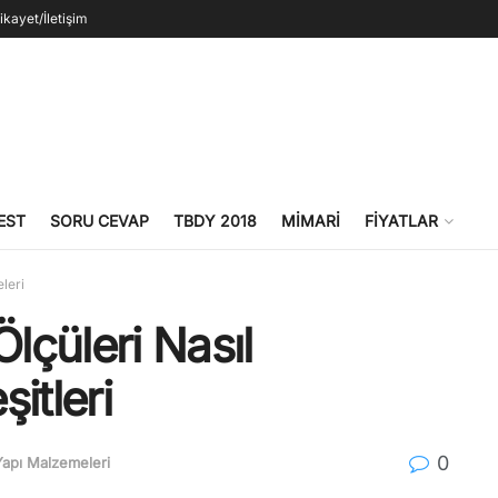
ikayet/İletişim
EST
SORU CEVAP
TBDY 2018
MIMARI
FIYATLAR
leri
Ölçüleri Nasıl
şitleri
0
Yapı Malzemeleri