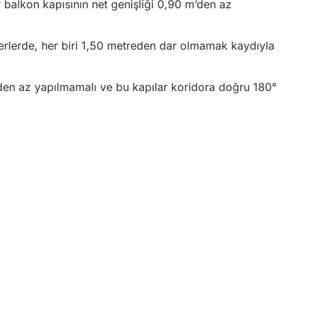
r balkon kapısının net genişliği 0,90 m’den az
 yerlerde, her biri 1,50 metreden dar olmamak kaydıyla
m’den az yapılmamalı ve bu kapılar koridora doğru 180°