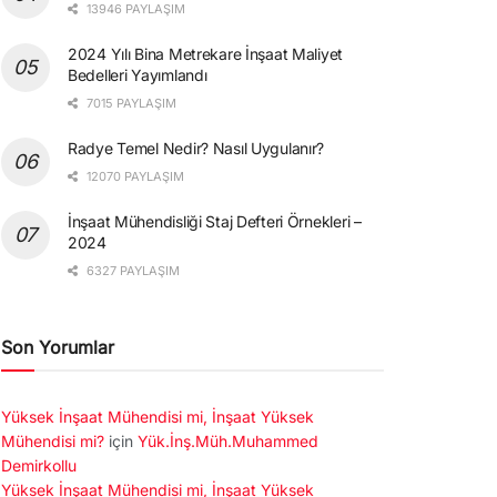
13946 PAYLAŞIM
2024 Yılı Bina Metrekare İnşaat Maliyet
Bedelleri Yayımlandı
7015 PAYLAŞIM
Radye Temel Nedir? Nasıl Uygulanır?
12070 PAYLAŞIM
İnşaat Mühendisliği Staj Defteri Örnekleri –
2024
6327 PAYLAŞIM
Son Yorumlar
Yüksek İnşaat Mühendisi mi, İnşaat Yüksek
Mühendisi mi?
için
Yük.İnş.Müh.Muhammed
Demirkollu
Yüksek İnşaat Mühendisi mi, İnşaat Yüksek