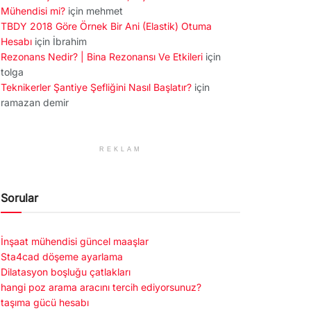
Mühendisi mi?
için
mehmet
TBDY 2018 Göre Örnek Bir Ani (Elastik) Otuma
Hesabı
için
İbrahim
Rezonans Nedir? | Bina Rezonansı Ve Etkileri
için
tolga
Teknikerler Şantiye Şefliğini Nasıl Başlatır?
için
ramazan demir
REKLAM
Sorular
İnşaat mühendisi güncel maaşlar
Sta4cad döşeme ayarlama
Dilatasyon boşluğu çatlakları
hangi poz arama aracını tercih ediyorsunuz?
taşıma gücü hesabı