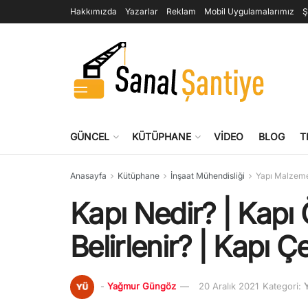
Hakkımızda
Yazarlar
Reklam
Mobil Uygulamalarımız
Ş
GÜNCEL
KÜTÜPHANE
VIDEO
BLOG
T
Anasayfa
Kütüphane
İnşaat Mühendisliği
Yapı Malzeme
Kapı Nedir? | Kapı 
Belirlenir? | Kapı Çe
-
Yağmur Güngöz
20 Aralık 2021
Kategori: