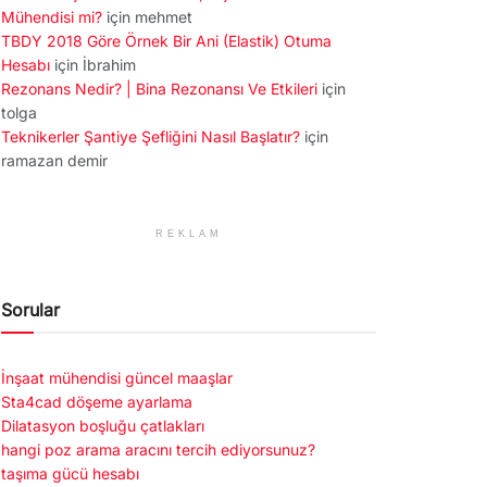
Mühendisi mi?
için
mehmet
TBDY 2018 Göre Örnek Bir Ani (Elastik) Otuma
Hesabı
için
İbrahim
Rezonans Nedir? | Bina Rezonansı Ve Etkileri
için
tolga
Teknikerler Şantiye Şefliğini Nasıl Başlatır?
için
ramazan demir
REKLAM
Sorular
İnşaat mühendisi güncel maaşlar
Sta4cad döşeme ayarlama
Dilatasyon boşluğu çatlakları
hangi poz arama aracını tercih ediyorsunuz?
taşıma gücü hesabı