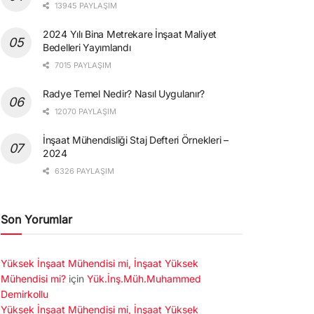
13945 PAYLAŞIM
2024 Yılı Bina Metrekare İnşaat Maliyet
Bedelleri Yayımlandı
7015 PAYLAŞIM
Radye Temel Nedir? Nasıl Uygulanır?
12070 PAYLAŞIM
İnşaat Mühendisliği Staj Defteri Örnekleri –
2024
6326 PAYLAŞIM
Son Yorumlar
Yüksek İnşaat Mühendisi mi, İnşaat Yüksek
Mühendisi mi?
için
Yük.İnş.Müh.Muhammed
Demirkollu
Yüksek İnşaat Mühendisi mi, İnşaat Yüksek