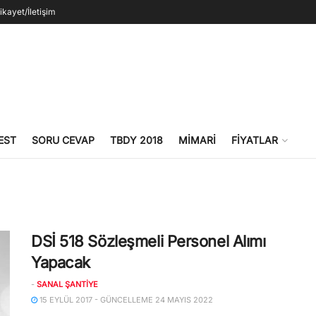
ikayet/İletişim
EST
SORU CEVAP
TBDY 2018
MIMARI
FIYATLAR
DSİ 518 Sözleşmeli Personel Alımı
Yapacak
-
SANAL ŞANTIYE
15 EYLÜL 2017 - GÜNCELLEME 24 MAYIS 2022