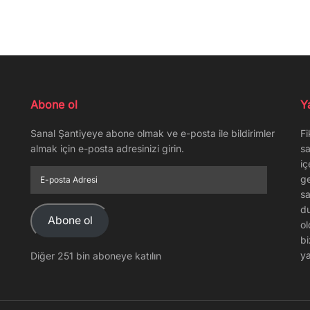
Abone ol
Y
Sanal Şantiyeye abone olmak ve e-posta ile bildirimler
Fi
almak için e-posta adresinizi girin.
sa
iç
E-
ge
posta
sa
Adresi
du
Abone ol
ol
bi
ya
Diğer 251 bin aboneye katılın