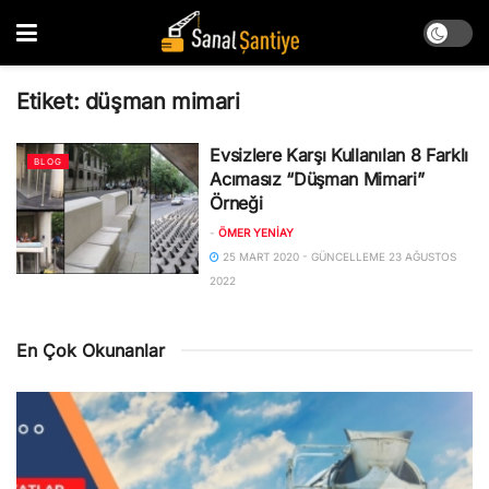
Etiket:
düşman mimari
Evsizlere Karşı Kullanılan 8 Farklı
BLOG
Acımasız “Düşman Mimari”
Örneği
-
ÖMER YENIAY
25 MART 2020 - GÜNCELLEME 23 AĞUSTOS
2022
En Çok Okunanlar