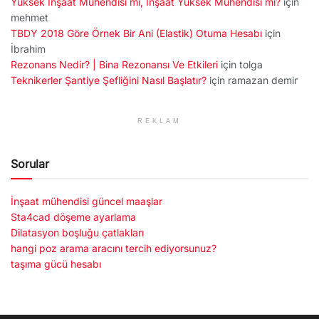
Yüksek İnşaat Mühendisi mi, İnşaat Yüksek Mühendisi mi?
için
mehmet
TBDY 2018 Göre Örnek Bir Ani (Elastik) Otuma Hesabı
için
İbrahim
Rezonans Nedir? | Bina Rezonansı Ve Etkileri
için
tolga
Teknikerler Şantiye Şefliğini Nasıl Başlatır?
için
ramazan demir
REKLAM
Sorular
İnşaat mühendisi güncel maaşlar
Sta4cad döşeme ayarlama
Dilatasyon boşluğu çatlakları
hangi poz arama aracını tercih ediyorsunuz?
taşıma gücü hesabı