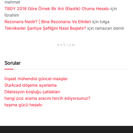
mehmet
TBDY 2018 Göre Örnek Bir Ani (Elastik) Otuma Hesabı
için
İbrahim
Rezonans Nedir? | Bina Rezonansı Ve Etkileri
için
tolga
Teknikerler Şantiye Şefliğini Nasıl Başlatır?
için
ramazan demir
REKLAM
Sorular
İnşaat mühendisi güncel maaşlar
Sta4cad döşeme ayarlama
Dilatasyon boşluğu çatlakları
hangi poz arama aracını tercih ediyorsunuz?
taşıma gücü hesabı