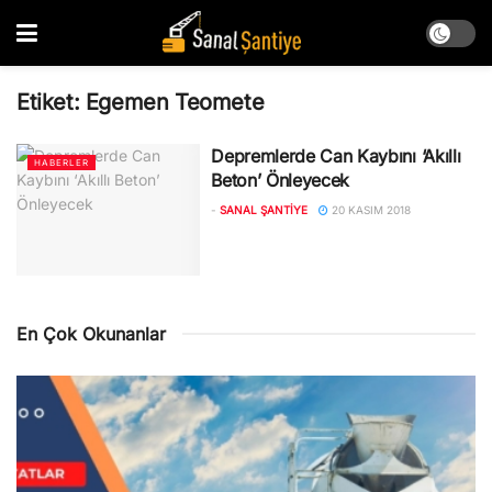
Etiket:
Egemen Teomete
Depremlerde Can Kaybını ‘Akıllı
HABERLER
Beton’ Önleyecek
-
SANAL ŞANTIYE
20 KASIM 2018
En Çok Okunanlar