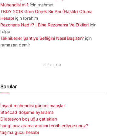
Mühendisi mi?
için
mehmet
TBDY 2018 Göre Örnek Bir Ani (Elastik) Otuma
Hesabı
için
İbrahim
Rezonans Nedir? | Bina Rezonansı Ve Etkileri
için
tolga
Teknikerler Şantiye Şefliğini Nasıl Başlatır?
için
ramazan demir
REKLAM
Sorular
İnşaat mühendisi güncel maaşlar
Sta4cad döşeme ayarlama
Dilatasyon boşluğu çatlakları
hangi poz arama aracını tercih ediyorsunuz?
taşıma gücü hesabı