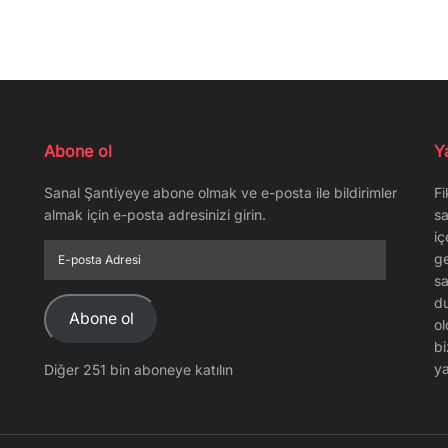
Abone ol
Y
Sanal Şantiyeye abone olmak ve e-posta ile bildirimler
Fi
almak için e-posta adresinizi girin.
sa
iç
E-
ge
posta
sa
Adresi
du
Abone ol
ol
bi
ya
Diğer 251 bin aboneye katılın