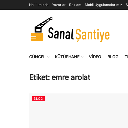
Hakkımızda
Yazarlar
Reklam
Mobil Uygulamalarımız
Ş
GÜNCEL
KÜTÜPHANE
VIDEO
BLOG
T
Etiket:
emre arolat
BLOG