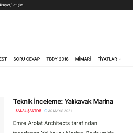
ikayet/İletişim
EST
SORU CEVAP
TBDY 2018
MIMARI
FIYATLAR
Teknik İnceleme: Yalıkavak Marina
-
SANAL ŞANTIYE
30 MAYIS 2021
Emre Arolat Architects tarafından