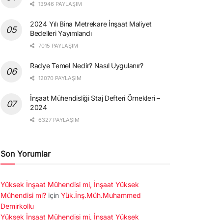
13946 PAYLAŞIM
2024 Yılı Bina Metrekare İnşaat Maliyet
Bedelleri Yayımlandı
7015 PAYLAŞIM
Radye Temel Nedir? Nasıl Uygulanır?
12070 PAYLAŞIM
İnşaat Mühendisliği Staj Defteri Örnekleri –
2024
6327 PAYLAŞIM
Son Yorumlar
Yüksek İnşaat Mühendisi mi, İnşaat Yüksek
Mühendisi mi?
için
Yük.İnş.Müh.Muhammed
Demirkollu
Yüksek İnşaat Mühendisi mi, İnşaat Yüksek