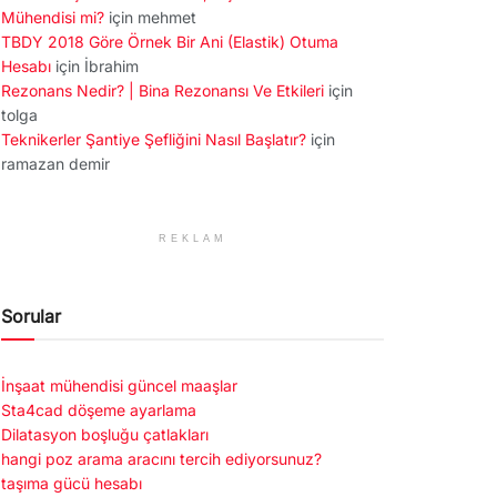
Mühendisi mi?
için
mehmet
TBDY 2018 Göre Örnek Bir Ani (Elastik) Otuma
Hesabı
için
İbrahim
Rezonans Nedir? | Bina Rezonansı Ve Etkileri
için
tolga
Teknikerler Şantiye Şefliğini Nasıl Başlatır?
için
ramazan demir
REKLAM
Sorular
İnşaat mühendisi güncel maaşlar
Sta4cad döşeme ayarlama
Dilatasyon boşluğu çatlakları
hangi poz arama aracını tercih ediyorsunuz?
taşıma gücü hesabı