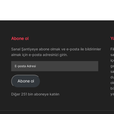
Abone ol
Y
Sanal Şantiyeye abone olmak ve e-posta ile bildirimler
Fi
almak için e-posta adresinizi girin.
sa
iç
E-
ge
posta
sa
Adresi
du
Abone ol
ol
bi
ya
Diğer 251 bin aboneye katılın