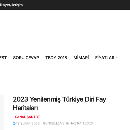
ikayet/İletişim
EST
SORU CEVAP
TBDY 2018
MIMARI
FIYATLAR
2023 Yenilenmiş Türkiye Diri Fay
Haritaları
-
SANAL ŞANTIYE
12 ŞUBAT 2023 - GÜNCELLEME 19 HAZIRAN 2023