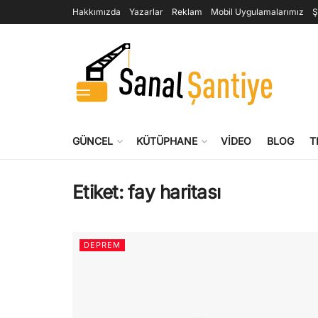
Hakkımızda
Yazarlar
Reklam
Mobil Uygulamalarımız
Ş
GÜNCEL
KÜTÜPHANE
VIDEO
BLOG
T
Etiket:
fay haritası
DEPREM