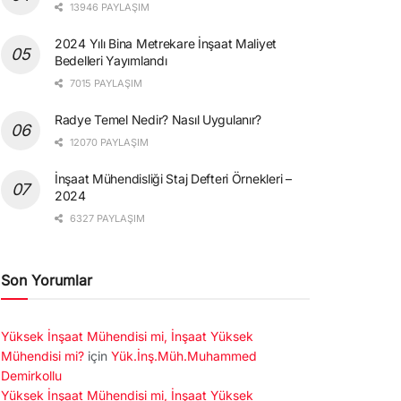
13946 PAYLAŞIM
2024 Yılı Bina Metrekare İnşaat Maliyet
Bedelleri Yayımlandı
7015 PAYLAŞIM
Radye Temel Nedir? Nasıl Uygulanır?
12070 PAYLAŞIM
İnşaat Mühendisliği Staj Defteri Örnekleri –
2024
6327 PAYLAŞIM
Son Yorumlar
Yüksek İnşaat Mühendisi mi, İnşaat Yüksek
Mühendisi mi?
için
Yük.İnş.Müh.Muhammed
Demirkollu
Yüksek İnşaat Mühendisi mi, İnşaat Yüksek