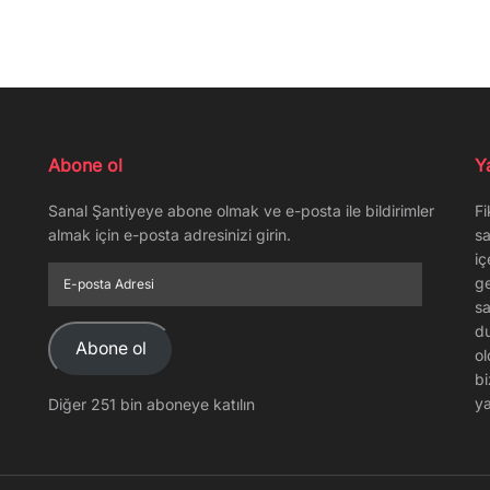
Abone ol
Y
Sanal Şantiyeye abone olmak ve e-posta ile bildirimler
Fi
almak için e-posta adresinizi girin.
sa
iç
E-
ge
posta
sa
Adresi
du
Abone ol
ol
bi
ya
Diğer 251 bin aboneye katılın