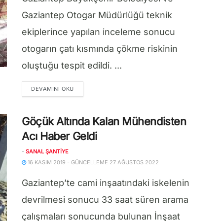
Gaziantep Otogar Müdürlüğü teknik
ekiplerince yapılan inceleme sonucu
otogarın çatı kısmında çökme riskinin
oluştuğu tespit edildi. ...
DETAILS
DEVAMINI OKU
Göçük Altında Kalan Mühendisten
Acı Haber Geldi
-
SANAL ŞANTIYE
16 KASIM 2019 - GÜNCELLEME 27 AĞUSTOS 2022
Gaziantep’te cami inşaatındaki iskelenin
devrilmesi sonucu 33 saat süren arama
çalışmaları sonucunda bulunan İnşaat