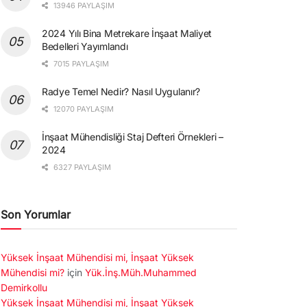
13946 PAYLAŞIM
2024 Yılı Bina Metrekare İnşaat Maliyet
Bedelleri Yayımlandı
7015 PAYLAŞIM
Radye Temel Nedir? Nasıl Uygulanır?
12070 PAYLAŞIM
İnşaat Mühendisliği Staj Defteri Örnekleri –
2024
6327 PAYLAŞIM
Son Yorumlar
Yüksek İnşaat Mühendisi mi, İnşaat Yüksek
Mühendisi mi?
için
Yük.İnş.Müh.Muhammed
Demirkollu
Yüksek İnşaat Mühendisi mi, İnşaat Yüksek