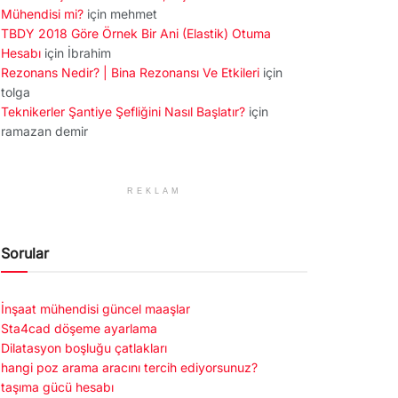
Mühendisi mi?
için
mehmet
TBDY 2018 Göre Örnek Bir Ani (Elastik) Otuma
Hesabı
için
İbrahim
Rezonans Nedir? | Bina Rezonansı Ve Etkileri
için
tolga
Teknikerler Şantiye Şefliğini Nasıl Başlatır?
için
ramazan demir
REKLAM
Sorular
İnşaat mühendisi güncel maaşlar
Sta4cad döşeme ayarlama
Dilatasyon boşluğu çatlakları
hangi poz arama aracını tercih ediyorsunuz?
taşıma gücü hesabı