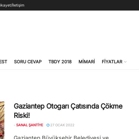
ikayet/İletişim
EST
SORU CEVAP
TBDY 2018
MIMARI
FIYATLAR
Gaziantep Otogarı Çatısında Çökme
Riski!
-
SANAL ŞANTIYE
27 OCAK 2022
Gaziantep Büyükşehir Belediyesi ve