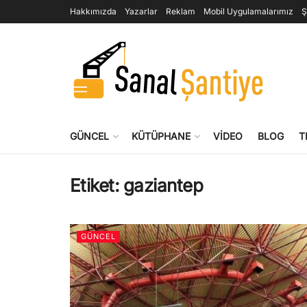
Hakkımızda
Yazarlar
Reklam
Mobil Uygulamalarımız
Ş
GÜNCEL
KÜTÜPHANE
VIDEO
BLOG
T
Etiket:
gaziantep
GÜNCEL