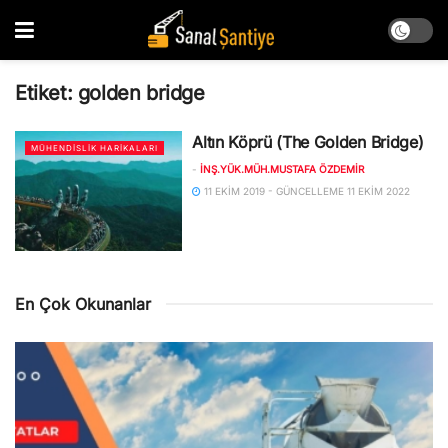
Etiket:
golden bridge
Altın Köprü (The Golden Bridge)
MÜHENDISLIK HARIKALARI
-
İNŞ.YÜK.MÜH.MUSTAFA ÖZDEMIR
11 EKIM 2019 - GÜNCELLEME 11 EKIM 2022
En Çok Okunanlar