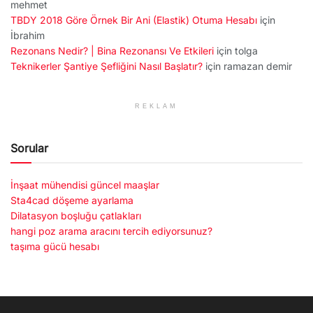
mehmet
TBDY 2018 Göre Örnek Bir Ani (Elastik) Otuma Hesabı
için
İbrahim
Rezonans Nedir? | Bina Rezonansı Ve Etkileri
için
tolga
Teknikerler Şantiye Şefliğini Nasıl Başlatır?
için
ramazan demir
REKLAM
Sorular
İnşaat mühendisi güncel maaşlar
Sta4cad döşeme ayarlama
Dilatasyon boşluğu çatlakları
hangi poz arama aracını tercih ediyorsunuz?
taşıma gücü hesabı