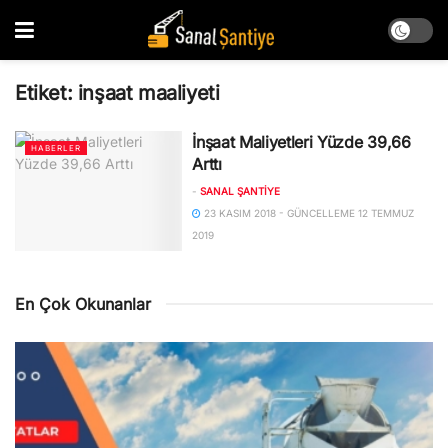
Etiket:
inşaat maaliyeti
İnşaat Maliyetleri Yüzde 39,66
HABERLER
Arttı
-
SANAL ŞANTIYE
23 KASIM 2018 - GÜNCELLEME 12 TEMMUZ
2019
En Çok Okunanlar