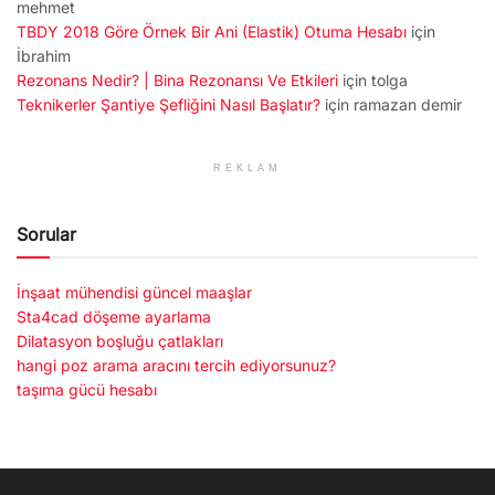
mehmet
TBDY 2018 Göre Örnek Bir Ani (Elastik) Otuma Hesabı
için
İbrahim
Rezonans Nedir? | Bina Rezonansı Ve Etkileri
için
tolga
Teknikerler Şantiye Şefliğini Nasıl Başlatır?
için
ramazan demir
REKLAM
Sorular
İnşaat mühendisi güncel maaşlar
Sta4cad döşeme ayarlama
Dilatasyon boşluğu çatlakları
hangi poz arama aracını tercih ediyorsunuz?
taşıma gücü hesabı