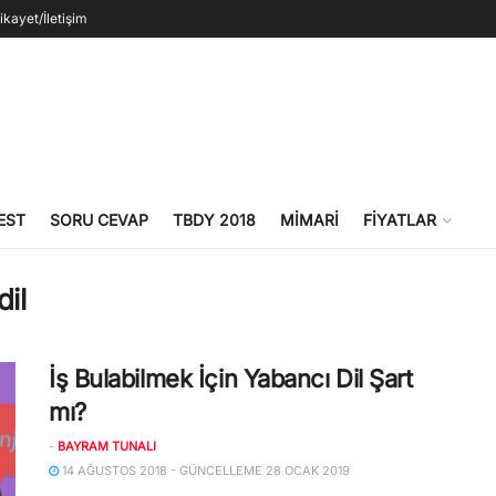
ikayet/İletişim
EST
SORU CEVAP
TBDY 2018
MIMARI
FIYATLAR
dil
İş Bulabilmek İçin Yabancı Dil Şart
mı?
-
BAYRAM TUNALI
14 AĞUSTOS 2018 - GÜNCELLEME 28 OCAK 2019