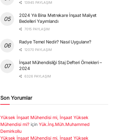
13945 PAYLAŞIM
2024 Yılı Bina Metrekare İnşaat Maliyet
Bedelleri Yayımlandı
7015 PAYLAŞIM
Radye Temel Nedir? Nasıl Uygulanır?
12070 PAYLAŞIM
İnşaat Mühendisliği Staj Defteri Örnekleri –
2024
6326 PAYLAŞIM
Son Yorumlar
Yüksek İnşaat Mühendisi mi, İnşaat Yüksek
Mühendisi mi?
için
Yük.İnş.Müh.Muhammed
Demirkollu
Yüksek İnşaat Mühendisi mi, İnşaat Yüksek