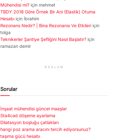
Mühendisi mi?
için
mehmet
TBDY 2018 Göre Örnek Bir Ani (Elastik) Otuma
Hesabı
için
İbrahim
Rezonans Nedir? | Bina Rezonansı Ve Etkileri
için
tolga
Teknikerler Şantiye Şefliğini Nasıl Başlatır?
için
ramazan demir
REKLAM
Sorular
İnşaat mühendisi güncel maaşlar
Sta4cad döşeme ayarlama
Dilatasyon boşluğu çatlakları
hangi poz arama aracını tercih ediyorsunuz?
taşıma gücü hesabı