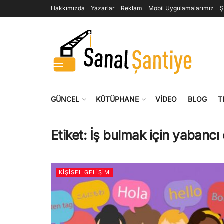
Hakkımızda
Yazarlar
Reklam
Mobil Uygulamalarımız
Ş
GÜNCEL
KÜTÜPHANE
VIDEO
BLOG
T
Etiket:
İş bulmak için yabancı 
KIŞISEL GELIŞIM