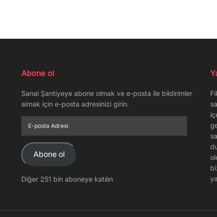
Abone ol
Y
Sanal Şantiyeye abone olmak ve e-posta ile bildirimler
Fi
almak için e-posta adresinizi girin.
sa
iç
E-
ge
posta
sa
Adresi
du
Abone ol
ol
bi
ya
Diğer 251 bin aboneye katılın