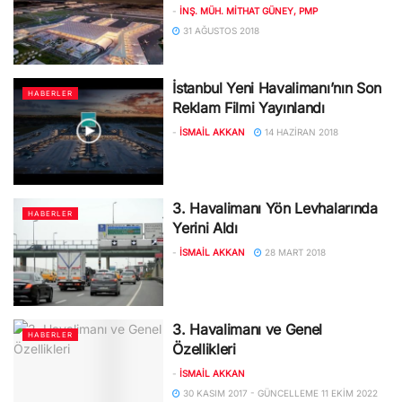
-
İNŞ. MÜH. MITHAT GÜNEY, PMP
31 AĞUSTOS 2018
İstanbul Yeni Havalimanı’nın Son
HABERLER
Reklam Filmi Yayınlandı
-
İSMAIL AKKAN
14 HAZIRAN 2018
3. Havalimanı Yön Levhalarında
HABERLER
Yerini Aldı
-
İSMAIL AKKAN
28 MART 2018
3. Havalimanı ve Genel
HABERLER
Özellikleri
-
İSMAIL AKKAN
30 KASIM 2017 - GÜNCELLEME 11 EKIM 2022