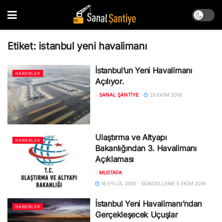
Etiket:
istanbul yeni havalimanı
İstanbul’un Yeni Havalimanı
HABERLER
Açılıyor.
-
SANAL ŞANTIYE
29 EKIM 2018
Ulaştırma ve Altyapı
HABERLER
Bakanlığından 3. Havalimanı
Açıklaması
-
MUSTAFA
18 EYLÜL 2018 - GÜNCELLEME 5 EKIM 2018
İstanbul Yeni Havalimanı’ndan
HABERLER
Gerçekleşecek Uçuşlar