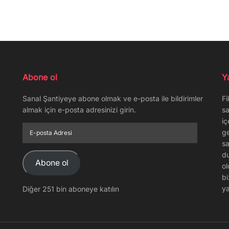
Abone ol
Y
Sanal Şantiyeye abone olmak ve e-posta ile bildirimler
Fi
almak için e-posta adresinizi girin.
sa
iç
E-
ge
posta
sa
Adresi
du
Abone ol
ol
bi
ya
Diğer 251 bin aboneye katılın