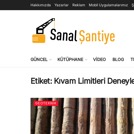
Hakkımızda
Yazarlar
Reklam
Mobil Uygulamalarımız
Ş
GÜNCEL
KÜTÜPHANE
VIDEO
BLOG
T
Etiket:
Kıvam Limitleri Deneyle
GEOTEKNIK