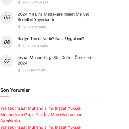
13946 PAYLAŞIM
2024 Yılı Bina Metrekare İnşaat Maliyet
Bedelleri Yayımlandı
7015 PAYLAŞIM
Radye Temel Nedir? Nasıl Uygulanır?
12070 PAYLAŞIM
İnşaat Mühendisliği Staj Defteri Örnekleri –
2024
6327 PAYLAŞIM
Son Yorumlar
Yüksek İnşaat Mühendisi mi, İnşaat Yüksek
Mühendisi mi?
için
Yük.İnş.Müh.Muhammed
Demirkollu
Yüksek İnşaat Mühendisi mi, İnşaat Yüksek