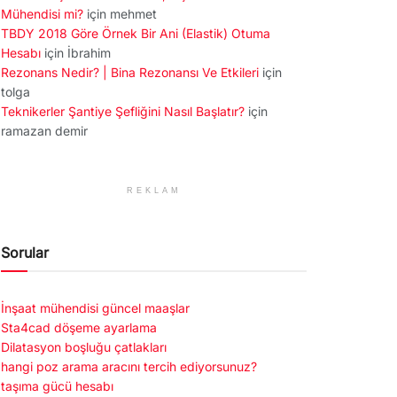
Mühendisi mi?
için
mehmet
TBDY 2018 Göre Örnek Bir Ani (Elastik) Otuma
Hesabı
için
İbrahim
Rezonans Nedir? | Bina Rezonansı Ve Etkileri
için
tolga
Teknikerler Şantiye Şefliğini Nasıl Başlatır?
için
ramazan demir
REKLAM
Sorular
İnşaat mühendisi güncel maaşlar
Sta4cad döşeme ayarlama
Dilatasyon boşluğu çatlakları
hangi poz arama aracını tercih ediyorsunuz?
taşıma gücü hesabı