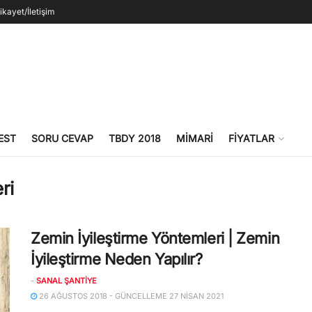
ikayet/İletişim
EST
SORU CEVAP
TBDY 2018
MIMARI
FIYATLAR
ri
Zemin İyileştirme Yöntemleri | Zemin
İyileştirme Neden Yapılır?
-
SANAL ŞANTIYE
26 AĞUSTOS 2018 - GÜNCELLEME 27 NISAN 2021