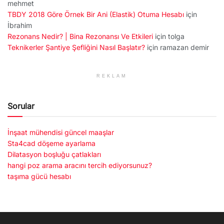
mehmet
TBDY 2018 Göre Örnek Bir Ani (Elastik) Otuma Hesabı
için
İbrahim
Rezonans Nedir? | Bina Rezonansı Ve Etkileri
için
tolga
Teknikerler Şantiye Şefliğini Nasıl Başlatır?
için
ramazan demir
REKLAM
Sorular
İnşaat mühendisi güncel maaşlar
Sta4cad döşeme ayarlama
Dilatasyon boşluğu çatlakları
hangi poz arama aracını tercih ediyorsunuz?
taşıma gücü hesabı