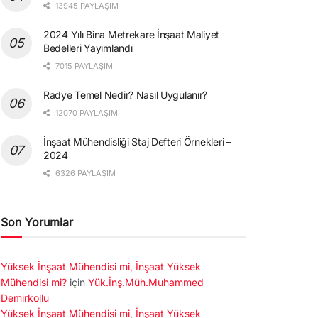
13945 PAYLAŞIM
2024 Yılı Bina Metrekare İnşaat Maliyet
Bedelleri Yayımlandı
7015 PAYLAŞIM
Radye Temel Nedir? Nasıl Uygulanır?
12070 PAYLAŞIM
İnşaat Mühendisliği Staj Defteri Örnekleri –
2024
6326 PAYLAŞIM
Son Yorumlar
Yüksek İnşaat Mühendisi mi, İnşaat Yüksek
Mühendisi mi?
için
Yük.İnş.Müh.Muhammed
Demirkollu
Yüksek İnşaat Mühendisi mi, İnşaat Yüksek