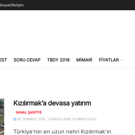
ikayet/İletişim
EST
SORU CEVAP
TBDY 2018
MIMARI
FIYATLAR
Kızılırmak’a devasa yatırım
-
SANAL ŞANTIYE
26 TEMMUZ 2015 - GÜNCELLEME 20 MAYIS 2022
Türkiye'nin en uzun nehri Kızılırmak'ın