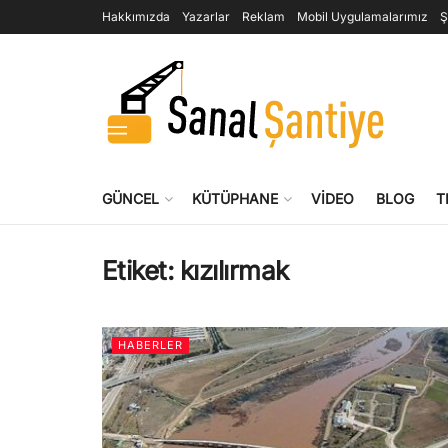
Hakkımızda
Yazarlar
Reklam
Mobil Uygulamalarımız
Ş
GÜNCEL
KÜTÜPHANE
VIDEO
BLOG
T
Etiket:
kızılırmak
HABERLER