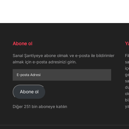
Abone ol
Y
Sanal Şantiyeye abone olmak ve e-posta ile bildirimler
Fi
almak için e-posta adresinizi girin.
sa
iç
E-
ge
posta
sa
Adresi
du
Abone ol
ol
bi
ya
Diğer 251 bin aboneye katılın