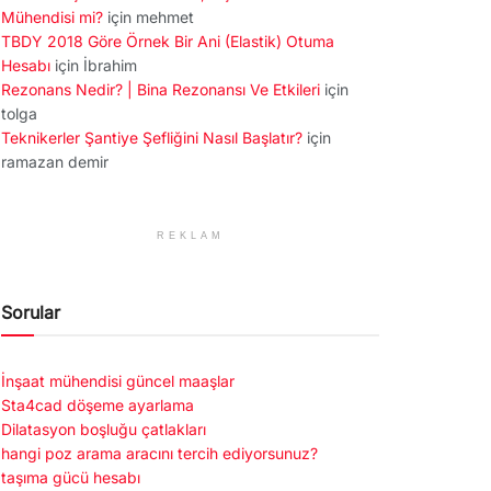
Mühendisi mi?
için
mehmet
TBDY 2018 Göre Örnek Bir Ani (Elastik) Otuma
Hesabı
için
İbrahim
Rezonans Nedir? | Bina Rezonansı Ve Etkileri
için
tolga
Teknikerler Şantiye Şefliğini Nasıl Başlatır?
için
ramazan demir
REKLAM
Sorular
İnşaat mühendisi güncel maaşlar
Sta4cad döşeme ayarlama
Dilatasyon boşluğu çatlakları
hangi poz arama aracını tercih ediyorsunuz?
taşıma gücü hesabı