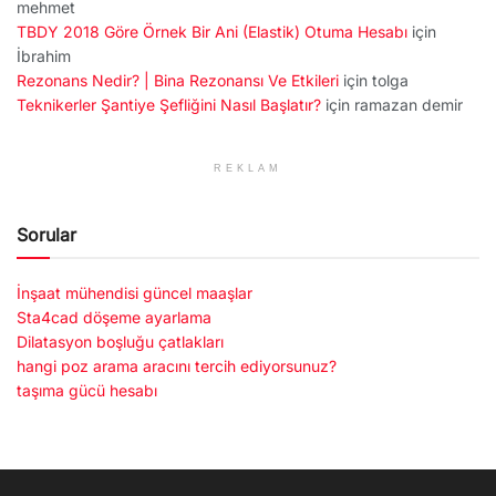
mehmet
TBDY 2018 Göre Örnek Bir Ani (Elastik) Otuma Hesabı
için
İbrahim
Rezonans Nedir? | Bina Rezonansı Ve Etkileri
için
tolga
Teknikerler Şantiye Şefliğini Nasıl Başlatır?
için
ramazan demir
REKLAM
Sorular
İnşaat mühendisi güncel maaşlar
Sta4cad döşeme ayarlama
Dilatasyon boşluğu çatlakları
hangi poz arama aracını tercih ediyorsunuz?
taşıma gücü hesabı