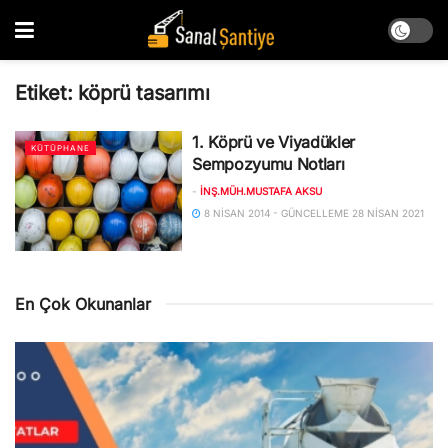
Etiket:
köprü tasarımı
1. Köprü ve Viyadükler
KÜTÜPHANE
Sempozyumu Notları
-
İNŞ.MÜH.MUSTAFA AKSU
8 NISAN 2014 - GÜNCELLEME 28 NISAN 2021
En Çok Okunanlar