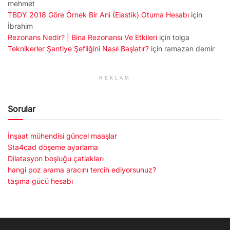
mehmet
TBDY 2018 Göre Örnek Bir Ani (Elastik) Otuma Hesabı
için
İbrahim
Rezonans Nedir? | Bina Rezonansı Ve Etkileri
için
tolga
Teknikerler Şantiye Şefliğini Nasıl Başlatır?
için
ramazan demir
REKLAM
Sorular
İnşaat mühendisi güncel maaşlar
Sta4cad döşeme ayarlama
Dilatasyon boşluğu çatlakları
hangi poz arama aracını tercih ediyorsunuz?
taşıma gücü hesabı