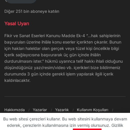
Diğer 251 bin aboneye katılın
Yasal Uyarı
Fikir ve Sanat Eserleri Kanunu Madde Ek-4 “…hak sahiplerinin
başvuruları üzerine ihlâle konu eserler içerikten çıkarılır. Bunun
için hakları haleldar olan gerçek veya tüzel kişi öncelikle bilgi
içerik sağlayıcısına başvurarak üç gün içinde ihlâlin
durdurulmasını ister.” hükmü uyarınca telif hakkı ihlali olduğunu
düşündüğünüz yazı/resim/video vb. içerikleri bize bildirmeniz
durumunda 3 gün içinde gerekli işlem yapılarak ilgili içerik
kaldırılacaktır.
Hakkımızda
Yazarlar
Yazarlık
Kullanım Koşulları
Gizlilik Politikası
Reklam
Şikayet/İletişim
Site Haritası
Bu web sitesi çerezleri kullanır. Bu web sitesini kullanmaya devam
ederek, çerezlerin kullanılmasına izin vermiş olursunuz. Gizlilik
© 2009 - ∞ Sanal Şantiye