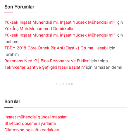
Son Yorumlar
Yüksek İnşaat Mühendisi mi, İnşaat Yüksek Mühendisi mi?
için
Yük.İnş.Müh.Muhammed Demirkollu
Yüksek İnşaat Mühendisi mi, İnşaat Yüksek Mühendisi mi?
için
mehmet
TBDY 2018 Göre Örnek Bir Ani (Elastik) Otuma Hesabı
için
İbrahim
Rezonans Nedir? | Bina Rezonansı Ve Etkileri
için
tolga
Teknikerler Şantiye Şefliğini Nasıl Başlatır?
için
ramazan demir
REKLAM
Sorular
İnşaat mühendisi güncel maaşlar
Sta4cad döşeme ayarlama
Dilatasyon boşluğu çatlakları