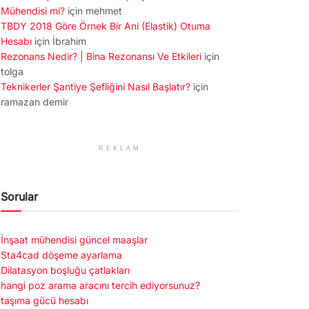
Mühendisi mi?
için
mehmet
TBDY 2018 Göre Örnek Bir Ani (Elastik) Otuma
Hesabı
için
İbrahim
Rezonans Nedir? | Bina Rezonansı Ve Etkileri
için
tolga
Teknikerler Şantiye Şefliğini Nasıl Başlatır?
için
ramazan demir
REKLAM
Sorular
İnşaat mühendisi güncel maaşlar
Sta4cad döşeme ayarlama
Dilatasyon boşluğu çatlakları
hangi poz arama aracını tercih ediyorsunuz?
taşıma gücü hesabı