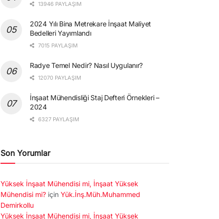
13946 PAYLAŞIM
2024 Yılı Bina Metrekare İnşaat Maliyet
Bedelleri Yayımlandı
7015 PAYLAŞIM
Radye Temel Nedir? Nasıl Uygulanır?
12070 PAYLAŞIM
İnşaat Mühendisliği Staj Defteri Örnekleri –
2024
6327 PAYLAŞIM
Son Yorumlar
Yüksek İnşaat Mühendisi mi, İnşaat Yüksek
Mühendisi mi?
için
Yük.İnş.Müh.Muhammed
Demirkollu
Yüksek İnşaat Mühendisi mi, İnşaat Yüksek