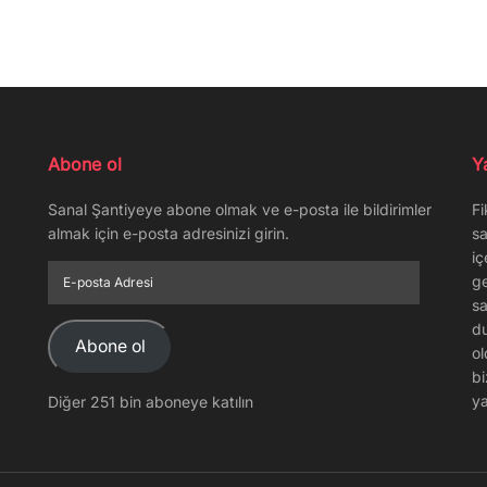
Abone ol
Y
Sanal Şantiyeye abone olmak ve e-posta ile bildirimler
Fi
almak için e-posta adresinizi girin.
sa
iç
E-
ge
posta
sa
Adresi
du
Abone ol
ol
bi
ya
Diğer 251 bin aboneye katılın