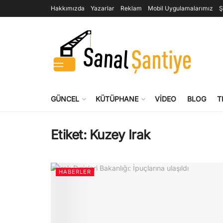
Hakkımızda
Yazarlar
Reklam
Mobil Uygulamalarımız
Ş
GÜNCEL
KÜTÜPHANE
VIDEO
BLOG
T
Etiket:
Kuzey Irak
HABERLER