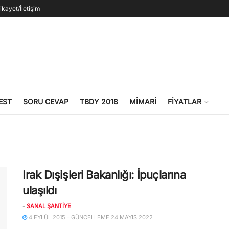
ikayet/İletişim
EST
SORU CEVAP
TBDY 2018
MIMARI
FIYATLAR
Irak Dışişleri Bakanlığı: İpuçlarına
ulaşıldı
-
SANAL ŞANTIYE
4 EYLÜL 2015 - GÜNCELLEME 24 MAYIS 2022