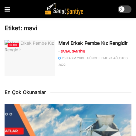
Etiket:
mavi
Mavi Erkek Pembe Kız Rengidir
BLOG
-
SANAL ŞANTIYE
25 KASIM 2019 - GÜNCELLEME 24 AĞUSTOS
2022
En Çok Okunanlar