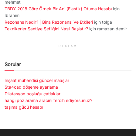
mehmet
TBDY 2018 Göre Örnek Bir Ani (Elastik) Otuma Hesabı
için
İbrahim
Rezonans Nedir? | Bina Rezonansı Ve Etkileri
için
tolga
Teknikerler Şantiye Şefliğini Nasıl Başlatır?
için
ramazan demir
REKLAM
Sorular
İnşaat mühendisi güncel maaşlar
Sta4cad döşeme ayarlama
Dilatasyon boşluğu çatlakları
hangi poz arama aracını tercih ediyorsunuz?
taşıma gücü hesabı