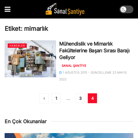
Etiket:
mimarlık
Mühendislik ve Mimarlık
HABERLER
Fakültelerine Başarı Sırası Barajı
Geliyor
-
SANAL ŞANTIYE
1 AĞUSTOS 2015 - GÜNCELLEME 23 MAYIS
2022
1
…
3
4
En Çok Okunanlar