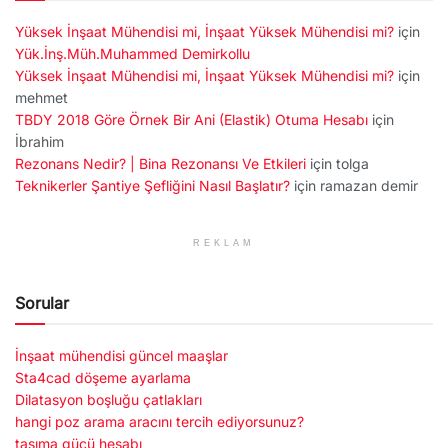
Yüksek İnşaat Mühendisi mi, İnşaat Yüksek Mühendisi mi?
için
Yük.İnş.Müh.Muhammed Demirkollu
Yüksek İnşaat Mühendisi mi, İnşaat Yüksek Mühendisi mi?
için
mehmet
TBDY 2018 Göre Örnek Bir Ani (Elastik) Otuma Hesabı
için
İbrahim
Rezonans Nedir? | Bina Rezonansı Ve Etkileri
için
tolga
Teknikerler Şantiye Şefliğini Nasıl Başlatır?
için
ramazan demir
REKLAM
Sorular
İnşaat mühendisi güncel maaşlar
Sta4cad döşeme ayarlama
Dilatasyon boşluğu çatlakları
hangi poz arama aracını tercih ediyorsunuz?
taşıma gücü hesabı