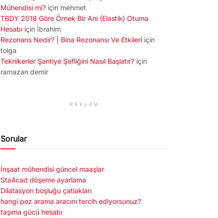
Mühendisi mi?
için
mehmet
TBDY 2018 Göre Örnek Bir Ani (Elastik) Otuma
Hesabı
için
İbrahim
Rezonans Nedir? | Bina Rezonansı Ve Etkileri
için
tolga
Teknikerler Şantiye Şefliğini Nasıl Başlatır?
için
ramazan demir
REKLAM
Sorular
İnşaat mühendisi güncel maaşlar
Sta4cad döşeme ayarlama
Dilatasyon boşluğu çatlakları
hangi poz arama aracını tercih ediyorsunuz?
taşıma gücü hesabı