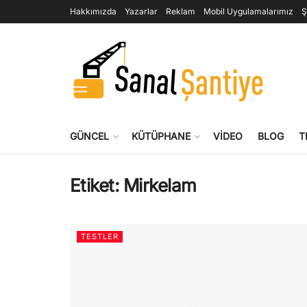
Hakkımızda
Yazarlar
Reklam
Mobil Uygulamalarımız
Ş
GÜNCEL
KÜTÜPHANE
VIDEO
BLOG
T
Etiket:
Mirkelam
TESTLER