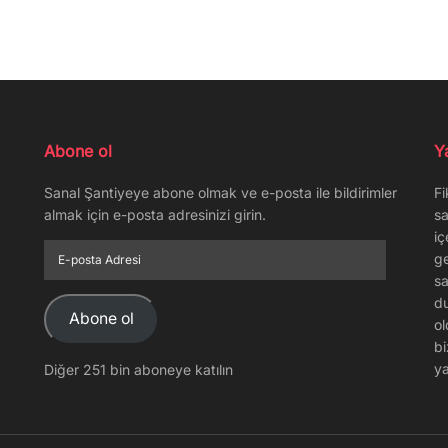
Abone ol
Y
Sanal Şantiyeye abone olmak ve e-posta ile bildirimler
Fi
almak için e-posta adresinizi girin.
sa
iç
E-
ge
posta
sa
Adresi
du
Abone ol
ol
bi
ya
Diğer 251 bin aboneye katılın