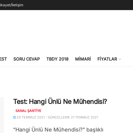
ikayet/İletişim
EST
SORU CEVAP
TBDY 2018
MIMARI
FIYATLAR
Test: Hangi Ünlü Ne Mühendisi?
-
SANAL ŞANTIYE
20 TEMMUZ 2021 - GÜNCELLEME 21 TEMMUZ 2021
“Hangi Ünlü Ne Mühendisi?” başlıklı