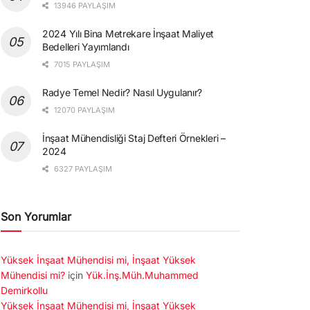
13946 PAYLAŞIM
2024 Yılı Bina Metrekare İnşaat Maliyet
Bedelleri Yayımlandı
7015 PAYLAŞIM
Radye Temel Nedir? Nasıl Uygulanır?
12070 PAYLAŞIM
İnşaat Mühendisliği Staj Defteri Örnekleri –
2024
6327 PAYLAŞIM
Son Yorumlar
Yüksek İnşaat Mühendisi mi, İnşaat Yüksek
Mühendisi mi?
için
Yük.İnş.Müh.Muhammed
Demirkollu
Yüksek İnşaat Mühendisi mi, İnşaat Yüksek