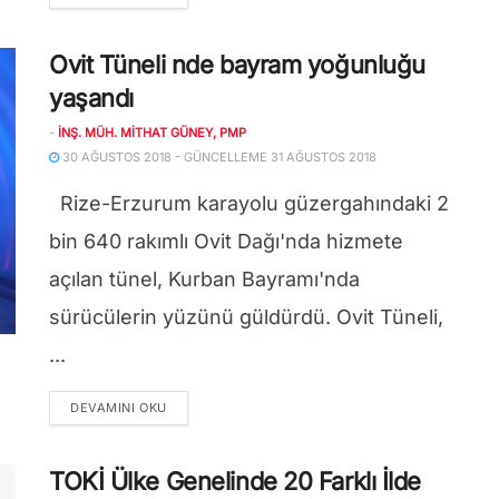
Ovit Tüneli nde bayram yoğunluğu
yaşandı
-
İNŞ. MÜH. MITHAT GÜNEY, PMP
30 AĞUSTOS 2018 - GÜNCELLEME 31 AĞUSTOS 2018
Rize-Erzurum karayolu güzergahındaki 2
bin 640 rakımlı Ovit Dağı'nda hizmete
açılan tünel, Kurban Bayramı'nda
sürücülerin yüzünü güldürdü. Ovit Tüneli,
...
DETAILS
DEVAMINI OKU
TOKİ Ülke Genelinde 20 Farklı İlde