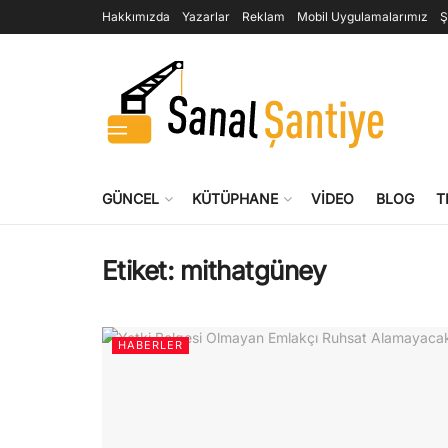
Hakkımızda
Yazarlar
Reklam
Mobil Uygulamalarımız
Ş
GÜNCEL
KÜTÜPHANE
VIDEO
BLOG
T
Etiket:
mithatgüney
HABERLER