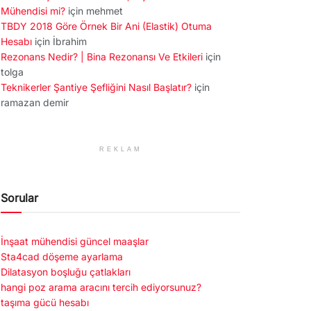
Mühendisi mi?
için
mehmet
TBDY 2018 Göre Örnek Bir Ani (Elastik) Otuma
Hesabı
için
İbrahim
Rezonans Nedir? | Bina Rezonansı Ve Etkileri
için
tolga
Teknikerler Şantiye Şefliğini Nasıl Başlatır?
için
ramazan demir
REKLAM
Sorular
İnşaat mühendisi güncel maaşlar
Sta4cad döşeme ayarlama
Dilatasyon boşluğu çatlakları
hangi poz arama aracını tercih ediyorsunuz?
taşıma gücü hesabı