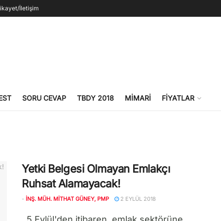
ikayet/İletişim
EST
SORU CEVAP
TBDY 2018
MIMARI
FIYATLAR
Yetki Belgesi Olmayan Emlakçı
Ruhsat Alamayacak!
-
İNŞ. MÜH. MITHAT GÜNEY, PMP
2 EYLÜL 2018
5 Eylül'den itibaren, emlak sektörüne