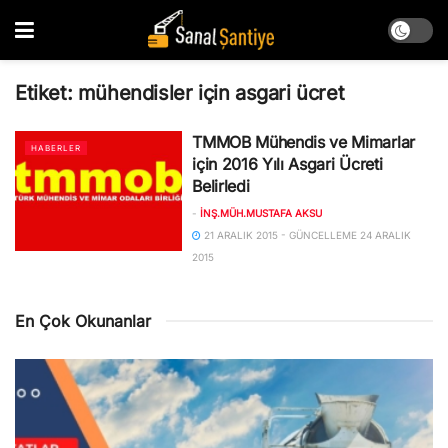
Etiket:
mühendisler için asgari ücret
TMMOB Mühendis ve Mimarlar
HABERLER
için 2016 Yılı Asgari Ücreti
Belirledi
-
İNŞ.MÜH.MUSTAFA AKSU
21 ARALIK 2015 - GÜNCELLEME 24 ARALIK
2015
En Çok Okunanlar