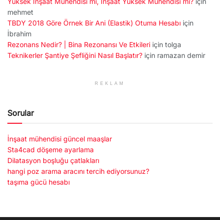
Yüksek İnşaat Mühendisi mi, İnşaat Yüksek Mühendisi mi?
için
mehmet
TBDY 2018 Göre Örnek Bir Ani (Elastik) Otuma Hesabı
için
İbrahim
Rezonans Nedir? | Bina Rezonansı Ve Etkileri
için
tolga
Teknikerler Şantiye Şefliğini Nasıl Başlatır?
için
ramazan demir
REKLAM
Sorular
İnşaat mühendisi güncel maaşlar
Sta4cad döşeme ayarlama
Dilatasyon boşluğu çatlakları
hangi poz arama aracını tercih ediyorsunuz?
taşıma gücü hesabı