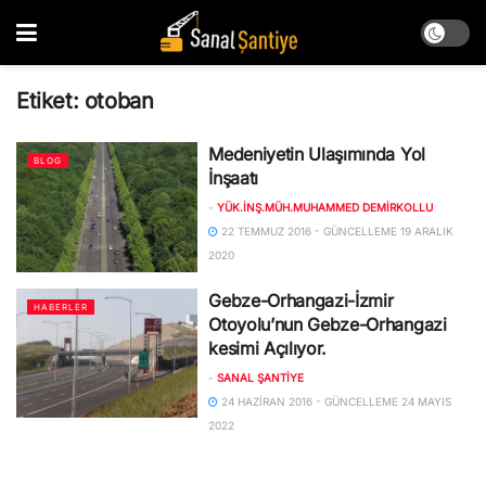
Etiket:
otoban
Medeniyetin Ulaşımında Yol
BLOG
İnşaatı
-
YÜK.İNŞ.MÜH.MUHAMMED DEMIRKOLLU
22 TEMMUZ 2016 - GÜNCELLEME 19 ARALIK
2020
Gebze-Orhangazi-İzmir
HABERLER
Otoyolu’nun Gebze-Orhangazi
kesimi Açılıyor.
-
SANAL ŞANTIYE
24 HAZIRAN 2016 - GÜNCELLEME 24 MAYIS
2022