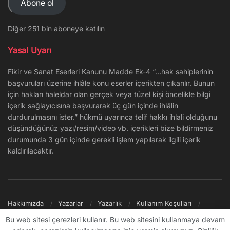
Abone ol
Diğer 251 bin aboneye katılın
Yasal Uyarı
Fikir ve Sanat Eserleri Kanunu Madde Ek-4 “…hak sahiplerinin
başvuruları üzerine ihlâle konu eserler içerikten çıkarılır. Bunun
için hakları haleldar olan gerçek veya tüzel kişi öncelikle bilgi
içerik sağlayıcısına başvurarak üç gün içinde ihlâlin
durdurulmasını ister.” hükmü uyarınca telif hakkı ihlali olduğunu
düşündüğünüz yazı/resim/video vb. içerikleri bize bildirmeniz
durumunda 3 gün içinde gerekli işlem yapılarak ilgili içerik
kaldırılacaktır.
Hakkımızda
Yazarlar
Yazarlık
Kullanım Koşulları
Gizlilik Politikası
Reklam
Şikayet/İletişim
Site Haritası
Bu web sitesi çerezleri kullanır. Bu web sitesini kullanmaya devam