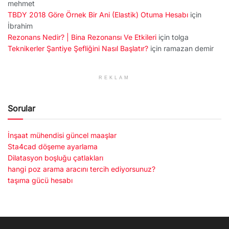
mehmet
TBDY 2018 Göre Örnek Bir Ani (Elastik) Otuma Hesabı
için
İbrahim
Rezonans Nedir? | Bina Rezonansı Ve Etkileri
için
tolga
Teknikerler Şantiye Şefliğini Nasıl Başlatır?
için
ramazan demir
REKLAM
Sorular
İnşaat mühendisi güncel maaşlar
Sta4cad döşeme ayarlama
Dilatasyon boşluğu çatlakları
hangi poz arama aracını tercih ediyorsunuz?
taşıma gücü hesabı