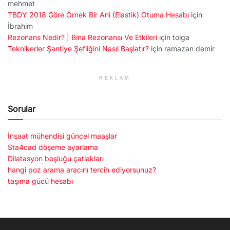
mehmet
TBDY 2018 Göre Örnek Bir Ani (Elastik) Otuma Hesabı
için
İbrahim
Rezonans Nedir? | Bina Rezonansı Ve Etkileri
için
tolga
Teknikerler Şantiye Şefliğini Nasıl Başlatır?
için
ramazan demir
REKLAM
Sorular
İnşaat mühendisi güncel maaşlar
Sta4cad döşeme ayarlama
Dilatasyon boşluğu çatlakları
hangi poz arama aracını tercih ediyorsunuz?
taşıma gücü hesabı