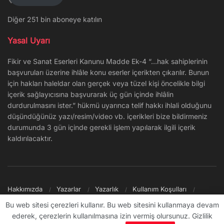
Diğer 251 bin aboneye katılın
Yasal Uyarı
Fikir ve Sanat Eserleri Kanunu Madde Ek-4 “…hak sahiplerinin
başvuruları üzerine ihlâle konu eserler içerikten çıkarılır. Bunun
için hakları haleldar olan gerçek veya tüzel kişi öncelikle bilgi
içerik sağlayıcısına başvurarak üç gün içinde ihlâlin
durdurulmasını ister.” hükmü uyarınca telif hakkı ihlali olduğunu
düşündüğünüz yazı/resim/video vb. içerikleri bize bildirmeniz
durumunda 3 gün içinde gerekli işlem yapılarak ilgili içerik
kaldırılacaktır.
Hakkımızda
Yazarlar
Yazarlık
Kullanım Koşulları
Gizlilik Politikası
Reklam
Şikayet/İletişim
Site Haritası
Bu web sitesi çerezleri kullanır. Bu web sitesini kullanmaya devam
ederek, çerezlerin kullanılmasına izin vermiş olursunuz. Gizlilik
© 2009 - ∞ Sanal Şantiye