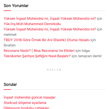
Son Yorumlar
Yüksek İnşaat Mühendisi mi, İnşaat Yüksek Mühendisi mi?
için
Yük.İnş.Müh.Muhammed Demirkollu
Yüksek İnşaat Mühendisi mi, İnşaat Yüksek Mühendisi mi?
için
mehmet
TBDY 2018 Göre Örnek Bir Ani (Elastik) Otuma Hesabı
için
İbrahim
Rezonans Nedir? | Bina Rezonansı Ve Etkileri
için
tolga
Teknikerler Şantiye Şefliğini Nasıl Başlatır?
için
ramazan demir
REKLAM
Sorular
İnşaat mühendisi güncel maaşlar
Sta4cad döşeme ayarlama
Dilatasyon boşluğu çatlakları