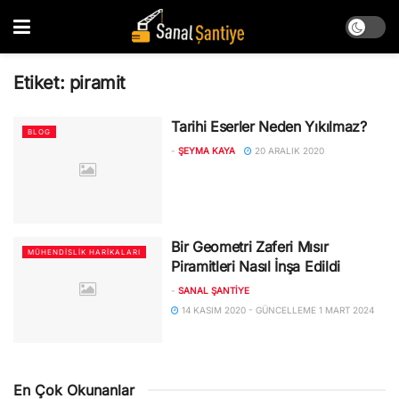
Etiket:
piramit
Tarihi Eserler Neden Yıkılmaz?
BLOG
-
ŞEYMA KAYA
20 ARALIK 2020
Bir Geometri Zaferi Mısır
MÜHENDISLIK HARIKALARI
Piramitleri Nasıl İnşa Edildi
-
SANAL ŞANTIYE
14 KASIM 2020 - GÜNCELLEME 1 MART 2024
En Çok Okunanlar