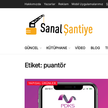
Hakkımızda
Yazarlar
Reklam
Mobil Uygulamalarımız
Ş
GÜNCEL
KÜTÜPHANE
VIDEO
BLOG
T
Etiket:
puantör
YAPISAL ÜRÜNLER