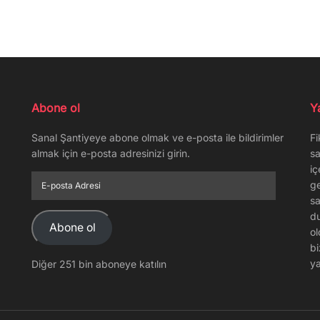
Abone ol
Y
Sanal Şantiyeye abone olmak ve e-posta ile bildirimler
Fi
almak için e-posta adresinizi girin.
sa
iç
E-
ge
posta
sa
Adresi
du
Abone ol
ol
bi
ya
Diğer 251 bin aboneye katılın