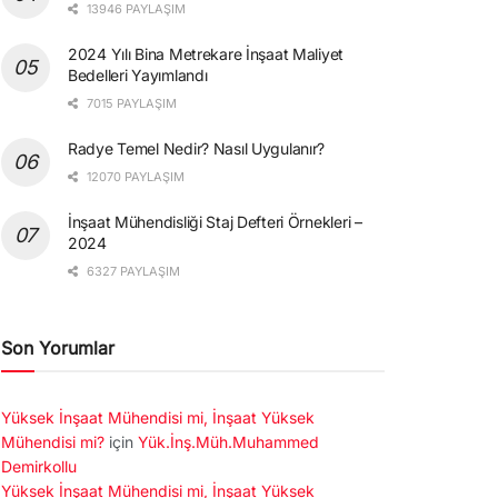
13946 PAYLAŞIM
2024 Yılı Bina Metrekare İnşaat Maliyet
Bedelleri Yayımlandı
7015 PAYLAŞIM
Radye Temel Nedir? Nasıl Uygulanır?
12070 PAYLAŞIM
İnşaat Mühendisliği Staj Defteri Örnekleri –
2024
6327 PAYLAŞIM
Son Yorumlar
Yüksek İnşaat Mühendisi mi, İnşaat Yüksek
Mühendisi mi?
için
Yük.İnş.Müh.Muhammed
Demirkollu
Yüksek İnşaat Mühendisi mi, İnşaat Yüksek