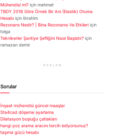
Mühendisi mi?
için
mehmet
TBDY 2018 Göre Örnek Bir Ani (Elastik) Otuma
Hesabı
için
İbrahim
Rezonans Nedir? | Bina Rezonansı Ve Etkileri
için
tolga
Teknikerler Şantiye Şefliğini Nasıl Başlatır?
için
ramazan demir
REKLAM
Sorular
İnşaat mühendisi güncel maaşlar
Sta4cad döşeme ayarlama
Dilatasyon boşluğu çatlakları
hangi poz arama aracını tercih ediyorsunuz?
taşıma gücü hesabı