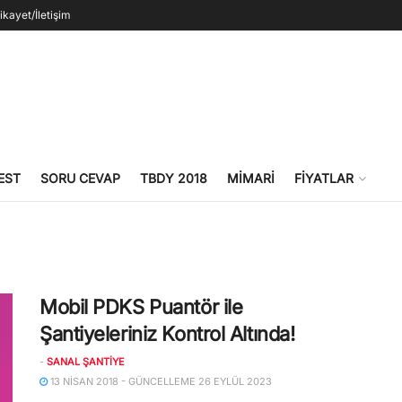
ikayet/İletişim
EST
SORU CEVAP
TBDY 2018
MIMARI
FIYATLAR
Mobil PDKS Puantör ile
Şantiyeleriniz Kontrol Altında!
-
SANAL ŞANTIYE
13 NISAN 2018 - GÜNCELLEME 26 EYLÜL 2023