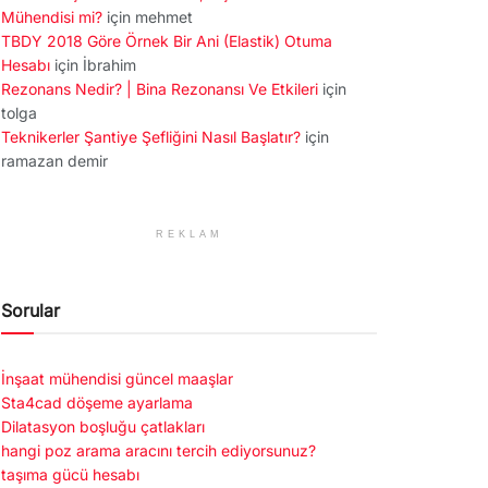
Mühendisi mi?
için
mehmet
TBDY 2018 Göre Örnek Bir Ani (Elastik) Otuma
Hesabı
için
İbrahim
Rezonans Nedir? | Bina Rezonansı Ve Etkileri
için
tolga
Teknikerler Şantiye Şefliğini Nasıl Başlatır?
için
ramazan demir
REKLAM
Sorular
İnşaat mühendisi güncel maaşlar
Sta4cad döşeme ayarlama
Dilatasyon boşluğu çatlakları
hangi poz arama aracını tercih ediyorsunuz?
taşıma gücü hesabı