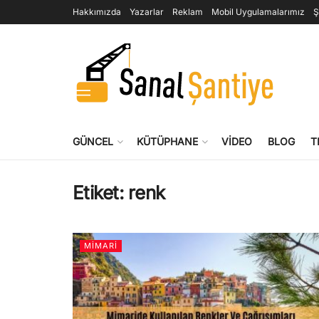
Hakkımızda
Yazarlar
Reklam
Mobil Uygulamalarımız
Ş
GÜNCEL
KÜTÜPHANE
VIDEO
BLOG
T
Etiket:
renk
MIMARI