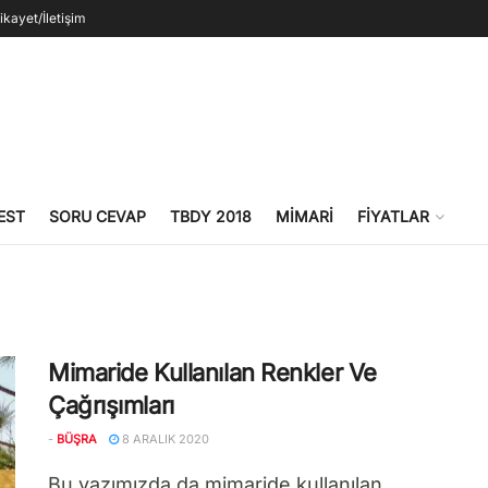
ikayet/İletişim
EST
SORU CEVAP
TBDY 2018
MIMARI
FIYATLAR
Mimaride Kullanılan Renkler Ve
Çağrışımları
-
BÜŞRA
8 ARALIK 2020
Bu yazımızda da mimaride kullanılan