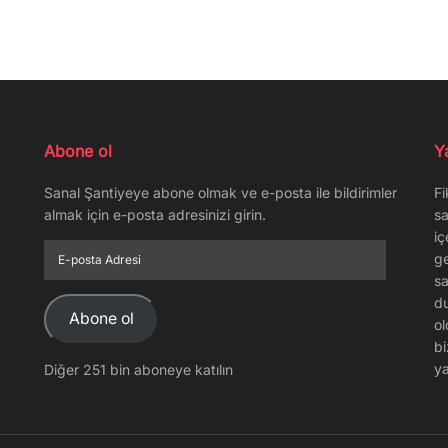
Abone ol
Y
Sanal Şantiyeye abone olmak ve e-posta ile bildirimler
Fi
almak için e-posta adresinizi girin.
sa
iç
E-
ge
posta
sa
Adresi
du
Abone ol
ol
bi
ya
Diğer 251 bin aboneye katılın