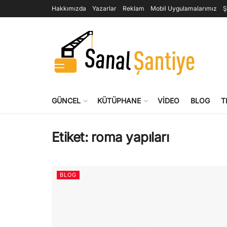
Hakkımızda
Yazarlar
Reklam
Mobil Uygulamalarımız
Ş
GÜNCEL
KÜTÜPHANE
VIDEO
BLOG
T
Etiket:
roma yapıları
BLOG