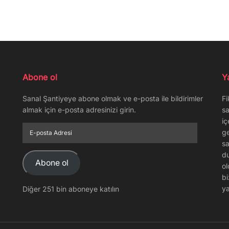
Abone ol
Y
Sanal Şantiyeye abone olmak ve e-posta ile bildirimler
Fi
almak için e-posta adresinizi girin.
sa
iç
E-
ge
posta
sa
Adresi
du
Abone ol
ol
bi
ya
Diğer 251 bin aboneye katılın