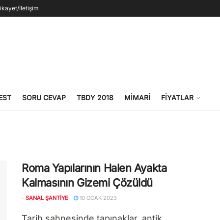
ikayet/İletişim
EST
SORU CEVAP
TBDY 2018
MIMARI
FIYATLAR
Roma Yapılarının Halen Ayakta
Kalmasının Gizemi Çözüldü
-
SANAL ŞANTIYE
10 OCAK 2023
Tarih sahnesinde tapınaklar, antik