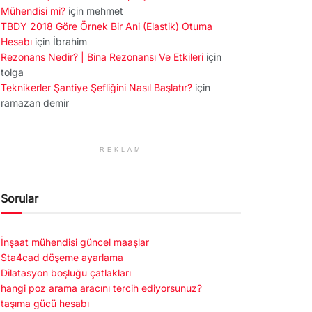
Mühendisi mi?
için
mehmet
TBDY 2018 Göre Örnek Bir Ani (Elastik) Otuma
Hesabı
için
İbrahim
Rezonans Nedir? | Bina Rezonansı Ve Etkileri
için
tolga
Teknikerler Şantiye Şefliğini Nasıl Başlatır?
için
ramazan demir
REKLAM
Sorular
İnşaat mühendisi güncel maaşlar
Sta4cad döşeme ayarlama
Dilatasyon boşluğu çatlakları
hangi poz arama aracını tercih ediyorsunuz?
taşıma gücü hesabı