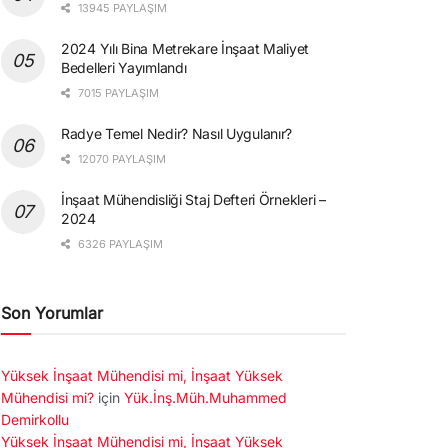
13945 PAYLAŞIM
2024 Yılı Bina Metrekare İnşaat Maliyet
Bedelleri Yayımlandı
7015 PAYLAŞIM
Radye Temel Nedir? Nasıl Uygulanır?
12070 PAYLAŞIM
İnşaat Mühendisliği Staj Defteri Örnekleri –
2024
6326 PAYLAŞIM
Son Yorumlar
Yüksek İnşaat Mühendisi mi, İnşaat Yüksek
Mühendisi mi?
için
Yük.İnş.Müh.Muhammed
Demirkollu
Yüksek İnşaat Mühendisi mi, İnşaat Yüksek