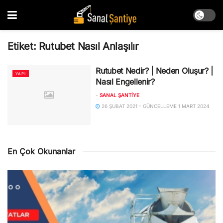
Etiket:
Rutubet Nasıl Anlaşılır
Rutubet Nedir? | Neden Oluşur? |
YAPI
Nasıl Engellenir?
-
SANAL ŞANTIYE
26 ŞUBAT 2021 - GÜNCELLEME 1 MART 2024
En Çok Okunanlar