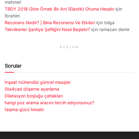
mehmet
TBDY 2018 Göre Örnek Bir Ani (Elastik) Otuma Hesabı
için
İbrahim
Rezonans Nedir? | Bina Rezonansı Ve Etkileri
için
tolga
Teknikerler Şantiye Şefliğini Nasıl Başlatır?
için
ramazan demir
REKLAM
Sorular
İnşaat mühendisi güncel maaşlar
Sta4cad döşeme ayarlama
Dilatasyon boşluğu çatlakları
hangi poz arama aracını tercih ediyorsunuz?
taşıma gücü hesabı