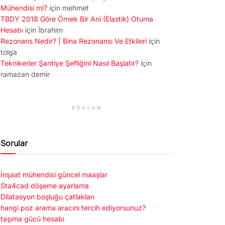
Mühendisi mi?
için
mehmet
TBDY 2018 Göre Örnek Bir Ani (Elastik) Otuma
Hesabı
için
İbrahim
Rezonans Nedir? | Bina Rezonansı Ve Etkileri
için
tolga
Teknikerler Şantiye Şefliğini Nasıl Başlatır?
için
ramazan demir
REKLAM
Sorular
İnşaat mühendisi güncel maaşlar
Sta4cad döşeme ayarlama
Dilatasyon boşluğu çatlakları
hangi poz arama aracını tercih ediyorsunuz?
taşıma gücü hesabı