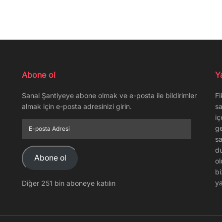
Abone ol
Y
Sanal Şantiyeye abone olmak ve e-posta ile bildirimler
Fi
almak için e-posta adresinizi girin.
sa
iç
E-
ge
posta
sa
Adresi
du
Abone ol
ol
bi
ya
Diğer 251 bin aboneye katılın