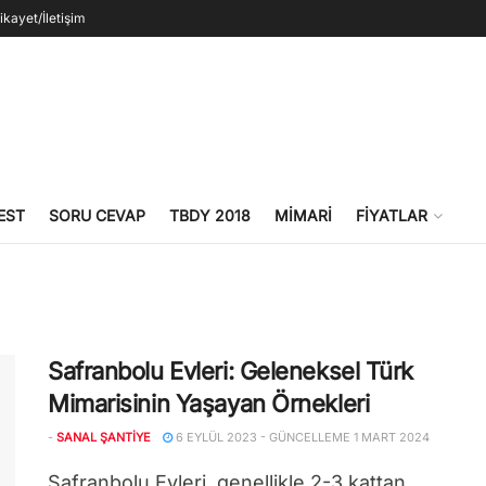
ikayet/İletişim
EST
SORU CEVAP
TBDY 2018
MIMARI
FIYATLAR
Safranbolu Evleri: Geleneksel Türk
Mimarisinin Yaşayan Örnekleri
-
SANAL ŞANTIYE
6 EYLÜL 2023 - GÜNCELLEME 1 MART 2024
Safranbolu Evleri, genellikle 2-3 kattan