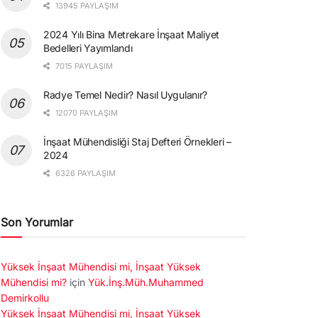
13945 PAYLAŞIM
2024 Yılı Bina Metrekare İnşaat Maliyet
Bedelleri Yayımlandı
7015 PAYLAŞIM
Radye Temel Nedir? Nasıl Uygulanır?
12070 PAYLAŞIM
İnşaat Mühendisliği Staj Defteri Örnekleri –
2024
6326 PAYLAŞIM
Son Yorumlar
Yüksek İnşaat Mühendisi mi, İnşaat Yüksek
Mühendisi mi?
için
Yük.İnş.Müh.Muhammed
Demirkollu
Yüksek İnşaat Mühendisi mi, İnşaat Yüksek