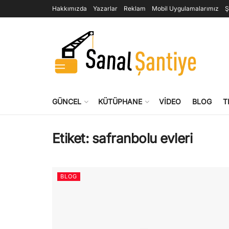
Hakkımızda
Yazarlar
Reklam
Mobil Uygulamalarımız
Ş
GÜNCEL
KÜTÜPHANE
VIDEO
BLOG
T
Etiket:
safranbolu evleri
BLOG