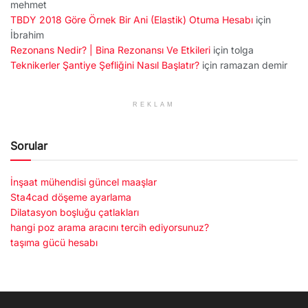
mehmet
TBDY 2018 Göre Örnek Bir Ani (Elastik) Otuma Hesabı
için
İbrahim
Rezonans Nedir? | Bina Rezonansı Ve Etkileri
için
tolga
Teknikerler Şantiye Şefliğini Nasıl Başlatır?
için
ramazan demir
REKLAM
Sorular
İnşaat mühendisi güncel maaşlar
Sta4cad döşeme ayarlama
Dilatasyon boşluğu çatlakları
hangi poz arama aracını tercih ediyorsunuz?
taşıma gücü hesabı